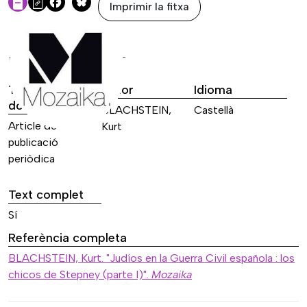
Imprimir la fitxa
Facebook
Bluesky
DADES DE LA FONT
Tipus de font
Autor
Idioma
documental
BLACHSTEIN,
Castellà
Article de
Kurt
publicació
periòdica
Text complet
Sí
Referència completa
BLACHSTEIN, Kurt. "Judíos en la Guerra Civil española : los
chicos de Stepney (parte I)".
Mozaika