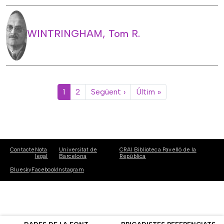
WINTRINGHAM, Tom R.
Paginació
Pàgina següent
Última pàgina
1
2
Següent ›
Últim »
Contacte
Nota
Universitat de
CRAI Biblioteca Pavelló de la
legal
Barcelona
República
Bluesky
Facebook
Instagram