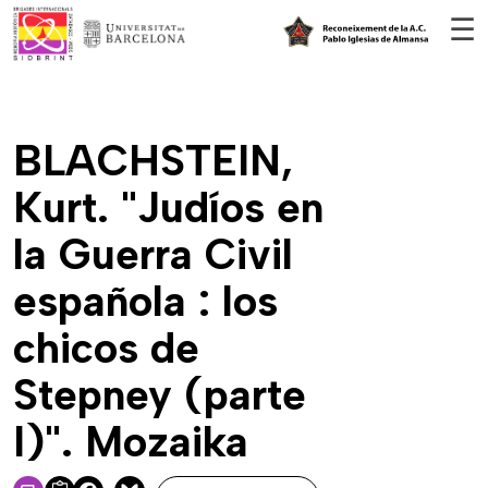
Vés al contingut
☰
BLACHSTEIN,
Kurt. "Judíos en
la Guerra Civil
española : los
chicos de
Stepney (parte
I)". Mozaika