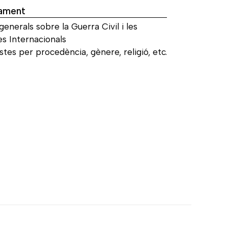
ament
enerals sobre la Guerra Civil i les
es Internacionals
stes per procedència, gènere, religió, etc.