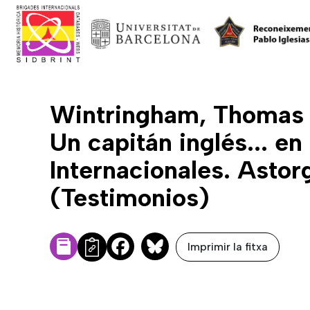
Wintringham, Thomas ; 
Un capitán inglés... en
Internacionales. Astor
(Testimonios)
Imprimir la fitxa
Facebook
Bluesky