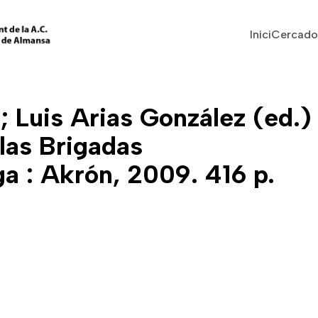
Vés al contingut
Navegaci
Inici
Cercado
Luis Arias González (ed.) 
 las Brigadas
ga : Akrón, 2009. 416 p.