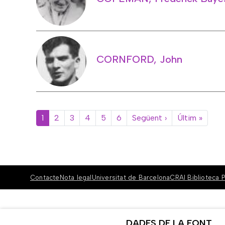
CORNFORD, John
Paginació
Pàgina següent
Última
1
2
3
4
5
6
Següent ›
Últim »
Contacte
Nota legal
Universitat de Barcelona
CRAI Biblioteca P
DADES DE LA FONT