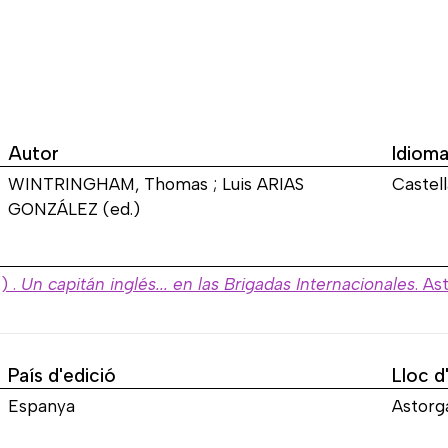
Autor
Idiom
WINTRINGHAM, Thomas ; Luis ARIAS
Castell
GONZÁLEZ (ed.)
) .
Un capitán inglés... en las Brigadas Internacionales
. As
País d'edició
Lloc d
Espanya
Astorg