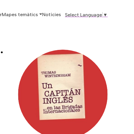
ó principal
r
Mapes temàtics
Notícies
Select Language
▼
.