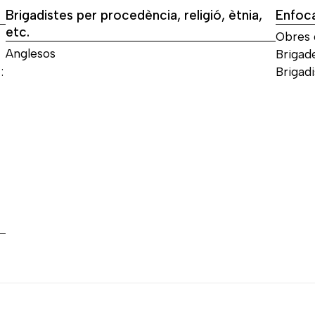
Brigadistes per procedència, religió, ètnia,
Enfoc
etc.
Obres g
Anglesos
Brigad
:
Brigadi