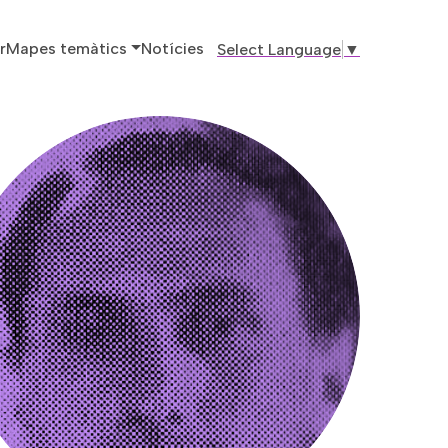
ó principal
r
Mapes temàtics
Notícies
Select Language
▼