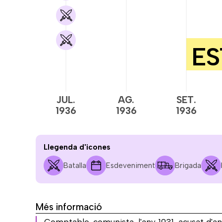
JUL.
AG.
SET.
1936
1936
1936
Llegenda d'icones
Batalla
Esdeveniment
Brigada
Més informació
Comptable, comunista, l'any 1931, acusat d'an