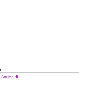
ó
 Garibaldi