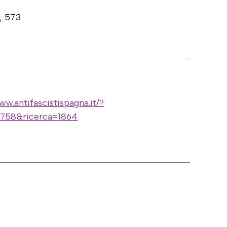
, 573
ww.antifascistispagna.it/?
=758&ricerca=1864