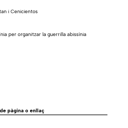
tan i Cenicientos
ia per organitzar la guerrilla abissínia
e pàgina o enllaç