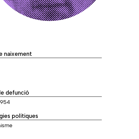
de naixement
de defunció
1954
gies polítiques
isme