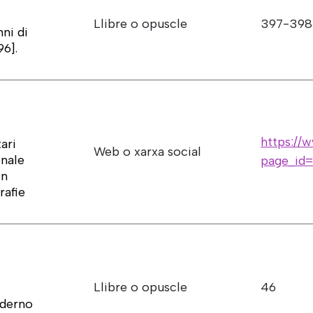
Llibre o opuscle
397-398
ni di
96].
https://w
ari
Web o xarxa social
onale
page_id
in
rafie
Llibre o opuscle
46
i
aderno