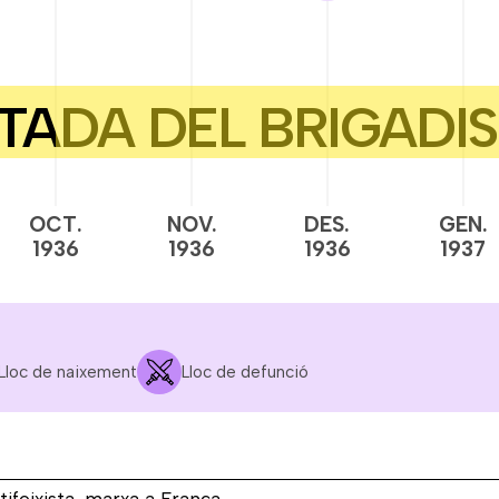
OCT.
NOV.
DES.
GEN.
1936
1936
1936
1937
Lloc de naixement
Lloc de defunció
tifeixista, marxa a França