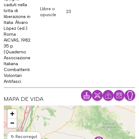
caduti nella
Llibre o
lotta di
23
opuscle
liberazione in
Italia. Álvaro
López (ed.).
Roma :
AICVAS, 1982.
35 p.
(Quaderno.
Associazione
Italiana
Combattenti
Volontari
Antifasci
MAPA DE VIDA
Mapa
+
−
↻
Recorregut