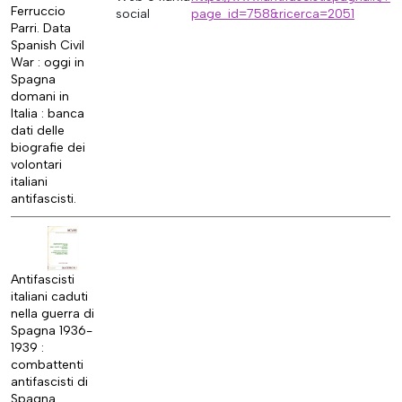
Ferruccio
social
page_id=758&ricerca=2051
Parri. Data
Spanish Civil
War : oggi in
Spagna
domani in
Italia : banca
dati delle
biografie dei
volontari
italiani
antifascisti.
Antifascisti
italiani caduti
nella guerra di
Spagna 1936-
1939 :
combattenti
antifascisti di
Spagna