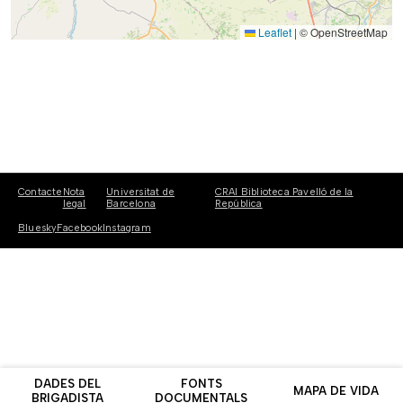
Leaflet
|
© OpenStreetMap
Contacte
Nota
Universitat de
CRAI Biblioteca Pavelló de la
legal
Barcelona
República
Bluesky
Facebook
Instagram
DADES DEL
FONTS
MAPA DE VIDA
BRIGADISTA
DOCUMENTALS