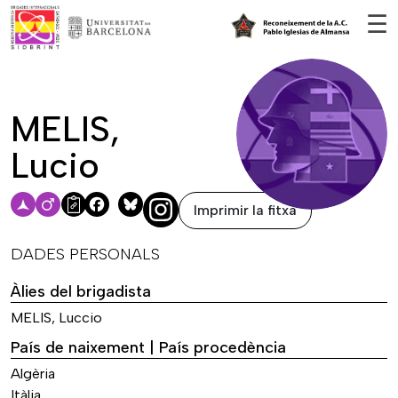
Vés al contingut
☰
MELIS,
Lucio
Imprimir la fitxa
Facebook
Bluesky
DADES PERSONALS
Àlies del brigadista
MELIS, Luccio
País de naixement | País procedència
Algèria
Itàlia