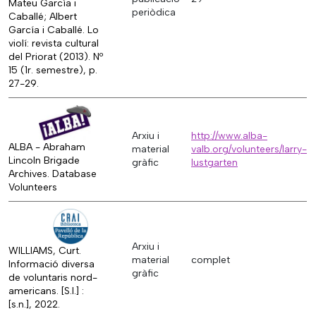
Mateu García i
periòdica
Caballé; Albert
García i Caballé. Lo
violí: revista cultural
del Priorat (2013). Nº
15 (1r. semestre), p.
27-29.
Arxiu i
http://www.alba-
ALBA - Abraham
material
valb.org/volunteers/larry-
Lincoln Brigade
gràfic
lustgarten
Archives. Database
Volunteers
Arxiu i
WILLIAMS, Curt.
material
complet
Informació diversa
gràfic
de voluntaris nord-
americans. [S.l.] :
[s.n.], 2022.