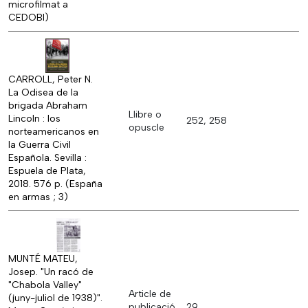
microfilmat a
CEDOBI)
CARROLL, Peter N.
La Odisea de la
brigada Abraham
Llibre o
Lincoln : los
252, 258
opuscle
norteamericanos en
la Guerra Civil
Española. Sevilla :
Espuela de Plata,
2018. 576 p. (España
en armas ; 3)
MUNTÉ MATEU,
Josep. "Un racó de
"Chabola Valley"
Article de
(juny-juliol de 1938)".
publicació
29