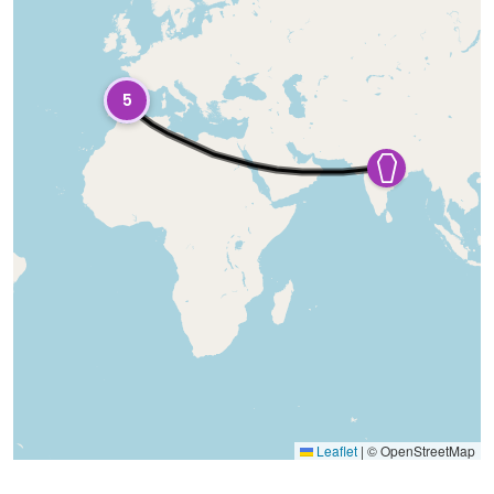
5
Leaflet
|
© OpenStreetMap