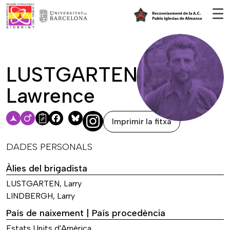
Vés al contingut
☰
LUSTGARTEN,
Lawrence
Imprimir la fitxa
Facebook
Bluesky
DADES PERSONALS
Àlies del brigadista
LUSTGARTEN, Larry
LINDBERGH, Larry
País de naixement | País procedència
Estats Units d'Amèrica