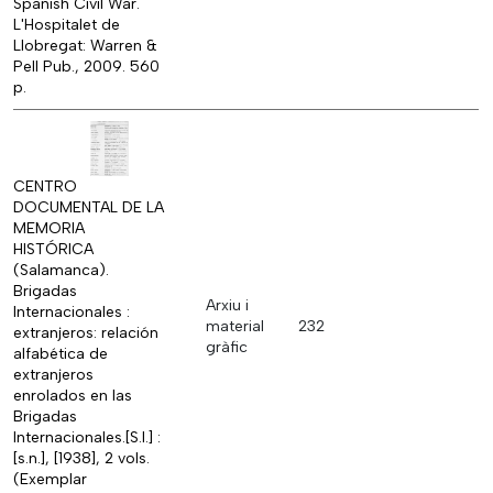
Spanish Civil War.
L'Hospitalet de
Llobregat: Warren &
Pell Pub., 2009. 560
p.
CENTRO
DOCUMENTAL DE LA
MEMORIA
HISTÓRICA
(Salamanca).
Brigadas
Arxiu i
Internacionales :
material
232
extranjeros: relación
gràfic
alfabética de
extranjeros
enrolados en las
Brigadas
Internacionales.[S.l.] :
[s.n.], [1938], 2 vols.
(Exemplar