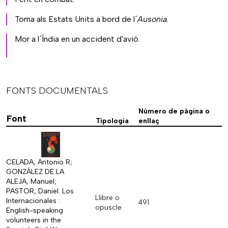
Torna als Estats Units a bord de l´
Ausonia.
Mor a l´Índia en un accident d'avió.
FONTS DOCUMENTALS
Número de pàgina o
Font
Tipologia
enllaç
CELADA, Antonio R;
GONZÁLEZ DE LA
ALEJA, Manuel;
PASTOR, Daniel. Los
Llibre o
Internacionales :
491
opuscle
English-speaking
volunteers in the