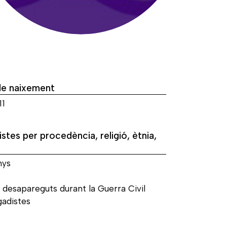
de naixement
11
istes per procedència, religió, ètnia,
nys
 desapareguts durant la Guerra Civil
gadistes