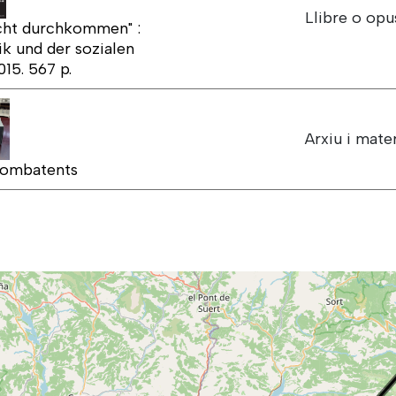
Llibre o opu
icht durchkommen" :
k und der sozialen
015. 567 p.
Arxiu i mater
 combatents