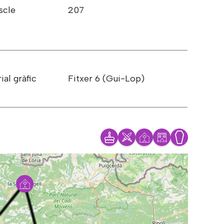
scle
207
ial gràfic
Fitxer 6 (Gui-Lop)