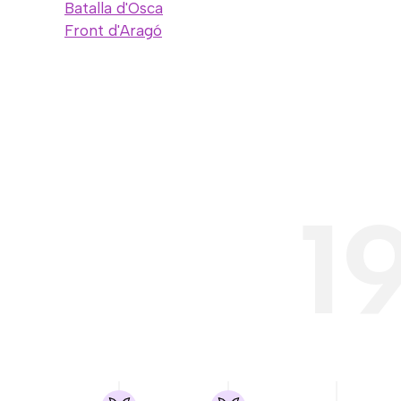
Batalla d'Osca
Front d'Aragó
1