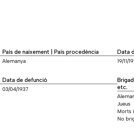
País de naixement | País procedència
Data 
Alemanya
19/11/19
Data de defunció
Brigad
etc.
03/04/1937
Alema
Jueus
Morts i
No bri