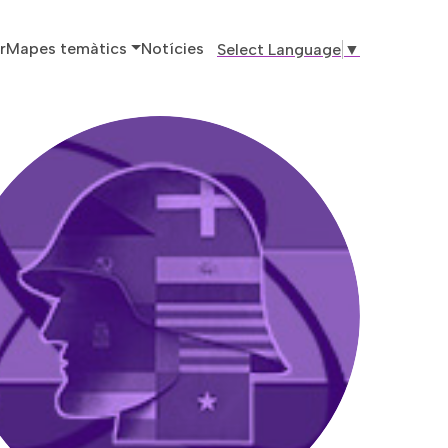
ó principal
r
Mapes temàtics
Notícies
Select Language
▼