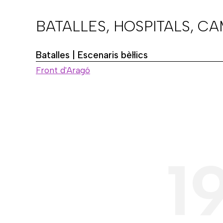
BATALLES, HOSPITALS, C
Batalles | Escenaris bèl·lics
Front d'Aragó
1