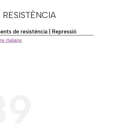
 RESISTÈNCIA
nts de resistència | Repressió
ns italians
39