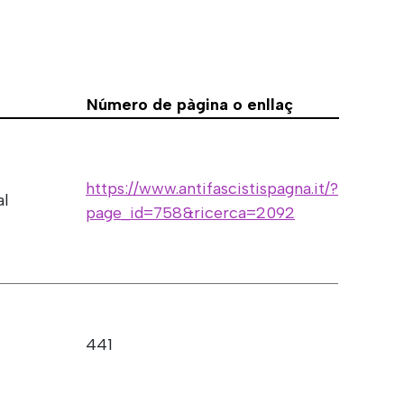
Número de pàgina o enllaç
https://www.antifascistispagna.it/?
al
page_id=758&ricerca=2092
441