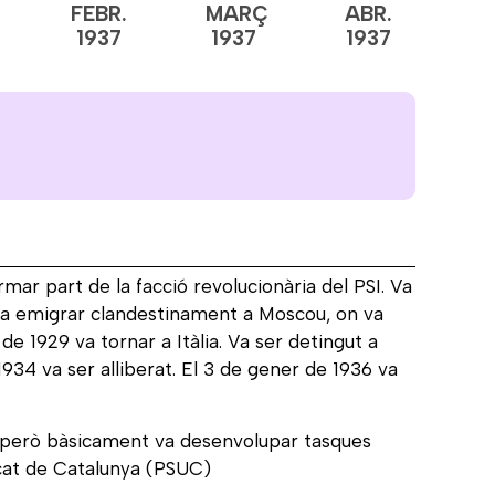
FEBR.
MARÇ
ABR.
M
1937
1937
1937
1
rmar part de la facció revolucionària del PSI. Va
 va emigrar clandestinament a Moscou, on va
de 1929 va tornar a Itàlia. Va ser detingut a
34 va ser alliberat. El 3 de gener de 1936 va
na, però bàsicament va desenvolupar tasques
ficat de Catalunya (PSUC)