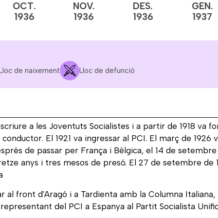
OCT.
NOV.
DES.
GEN.
1936
1936
1936
1937
Lloc de naixement
Lloc de defunció
criure a les Joventuts Socialistes i a partir de 1918 va fo
 conductor. El 1921 va ingressar al PCI. El març de 1926
després de passar per França i Bèlgica, el 14 de setembre 
etze anys i tres mesos de presó. El 27 de setembre de 19
a
tar al front d'Aragó i a Tardienta amb la Columna Italia
 representant del PCI a Espanya al Partit Socialista Uni