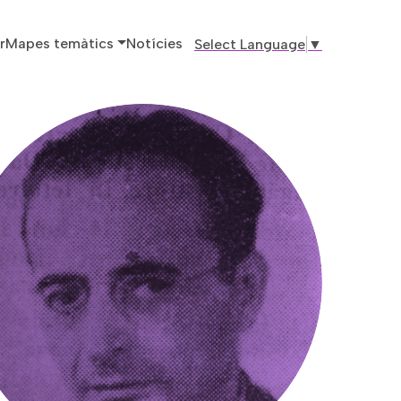
ó principal
r
Mapes temàtics
Notícies
Select Language
▼