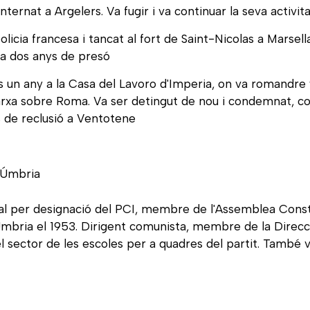
nternat a Argelers. Va fugir i va continuar la seva activita
icia francesa i tancat al fort de Saint-Nicolas a Marsella. 
 a dos anys de presó
un any a la Casa del Lavoro d'Imperia, on va romandre f
arxa sobre Roma. Va ser detingut de nou i condemnat, com a 
ys de reclusió a Ventotene
 Úmbria
al per designació del PCI, membre de l'Assemblea Constit
Umbria el 1953. Dirigent comunista, membre de la Direcci
 sector de les escoles per a quadres del partit. També v