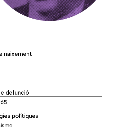
de naixement
de defunció
965
gies polítiques
isme