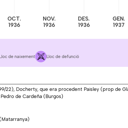
OCT.
NOV.
DES.
GEN.
1936
1936
1936
1937
Lloc de naixement
Lloc de defunció
r 99/22), Docherty, que era procedent Paisley (prop de Gl
 Pedro de Cardeña (Burgos)
 (Matarranya)