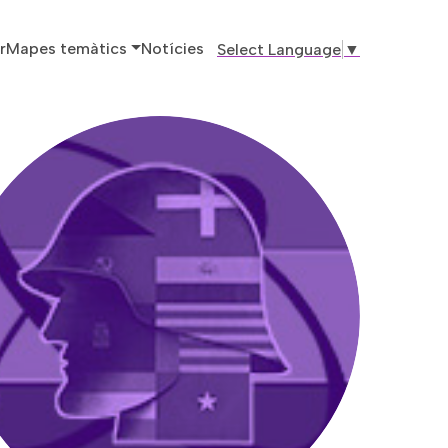
ó principal
r
Mapes temàtics
Notícies
Select Language
▼