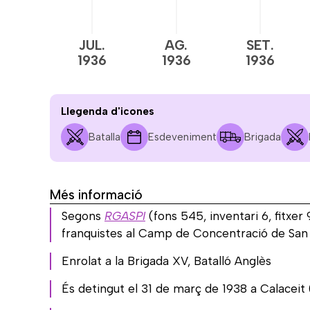
JUL.
AG.
SET.
1936
1936
1936
Llegenda d'icones
Batalla
Esdeveniment
Brigada
Més informació
Segons
RGASPI
(fons 545, inventari 6, fitxe
franquistes al Camp de Concentració de San
Enrolat a la Brigada XV, Batalló Anglès
És detingut el 31 de març de 1938 a Calaceit