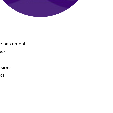
de naixement
ock
sions
cs