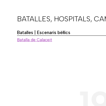
BATALLES, HOSPITALS, C
Batalles | Escenaris bèl·lics
Batalla de Calaceit
1