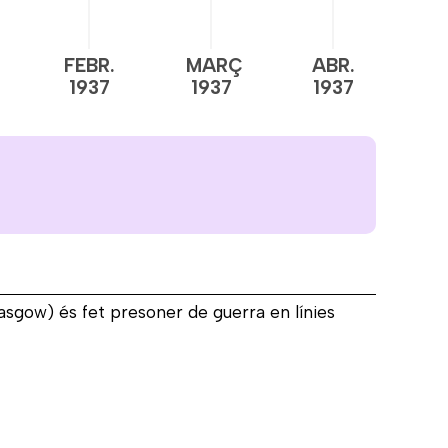
FEBR.
MARÇ
ABR.
M
1937
1937
1937
1
asgow) és fet presoner de guerra en línies