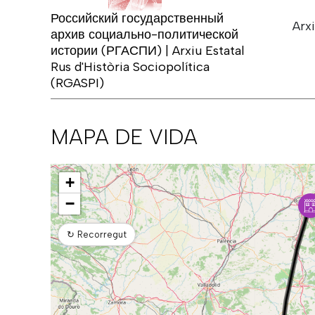
Российский государственный
Arxi
архив социально-политической
истории (РГАСПИ) | Arxiu Estatal
Rus d'Història Sociopolítica
(RGASPI)
MAPA DE VIDA
Mapa
+
−
↻
Recorregut