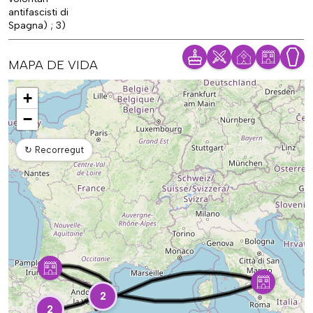
antifascisti di
Spagna) ; 3)
MAPA DE VIDA
Mapa
+
−
↻
Recorregut
2
2