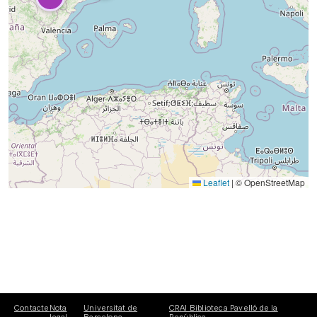
Leaflet
|
© OpenStreetMap
Contacte
Nota
Universitat de
CRAI Biblioteca Pavelló de la