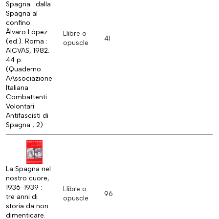
Spagna : dalla
Spagna al
confino.
Álvaro López
Llibre o
41
(ed.). Roma :
opuscle
AICVAS, 1982.
44 p.
(Quaderno.
AAssociazione
Italiana
Combattenti
Volontari
Antifascisti di
Spagna ; 2)
La Spagna nel
nostro cuore,
1936-1939 :
Llibre o
96
tre anni di
opuscle
storia da non
dimenticare.