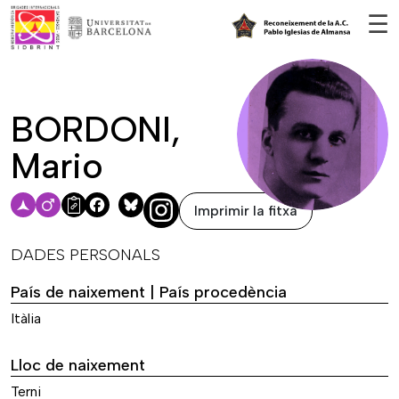
Vés al contingut
☰
BORDONI,
Mario
Imprimir la fitxa
Facebook
Bluesky
DADES PERSONALS
País de naixement | País procedència
Itàlia
Lloc de naixement
Terni