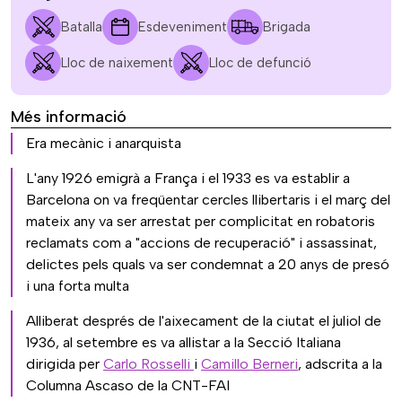
Batalla
Esdeveniment
Brigada
Lloc de naixement
Lloc de defunció
Més informació
Era mecànic i anarquista
L'any 1926 emigrà a França i el 1933 es va establir a
Barcelona on va freqüentar cercles llibertaris i el març del
mateix any va ser arrestat per complicitat en robatoris
reclamats com a "accions de recuperació" i assassinat,
delictes pels quals va ser condemnat a 20 anys de presó
i una forta multa
Alliberat després de l'aixecament de la ciutat el juliol de
1936, al setembre es va allistar a la Secció Italiana
dirigida per
Carlo Rosselli
i
Camillo Berneri
, adscrita a la
Columna Ascaso de la CNT-FAI