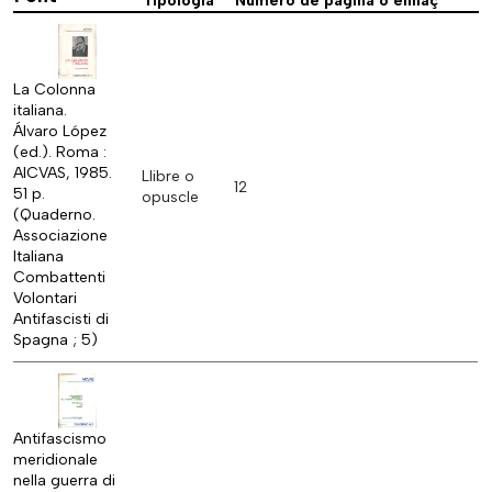
Tipologia
Número de pàgina o enllaç
La Colonna
italiana.
Álvaro López
(ed.). Roma :
AICVAS, 1985.
Llibre o
12
51 p.
opuscle
(Quaderno.
Associazione
Italiana
Combattenti
Volontari
Antifascisti di
Spagna ; 5)
Antifascismo
meridionale
nella guerra di