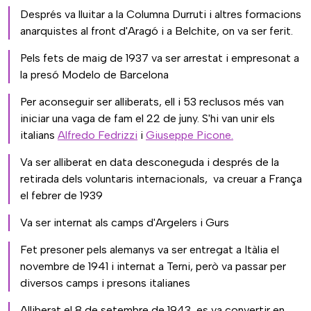
Després va lluitar a la Columna Durruti i altres formacions
anarquistes al front d'Aragó i a Belchite, on va ser ferit.
Pels fets de maig de 1937 va ser arrestat i empresonat a
la presó Modelo de Barcelona
Per aconseguir ser alliberats, ell i 53 reclusos més van
iniciar una vaga de fam el 22 de juny. S'hi van unir els
italians
Alfredo Fedrizzi
i
Giuseppe Picone.
Va ser alliberat en data desconeguda i després de la
retirada dels voluntaris internacionals, va creuar a França
el febrer de 1939
Va ser internat als camps d'Argelers i Gurs
Fet presoner pels alemanys va ser entregat a Itàlia el
novembre de 1941 i internat a Terni, però va passar per
diversos camps i presons italianes
Alliberat el 8 de setembre de 1943, es va convertir en