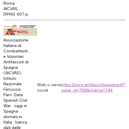
Roma :
AICVAS,
[1996]. 607 p.
Associazione
Italiana di
Combattenti
e Volontari
Antifascisti di
Spagna
(AICVAS);
Istituto
Nazionale
Web o xarxa
https://www.antifascistispagna.it/?
Ferruccio
social
page_id=758&ricerca=744
Parri. Data
Spanish Civil
War : oggi in
Spagna
domani in
Italia : banca
dati delle