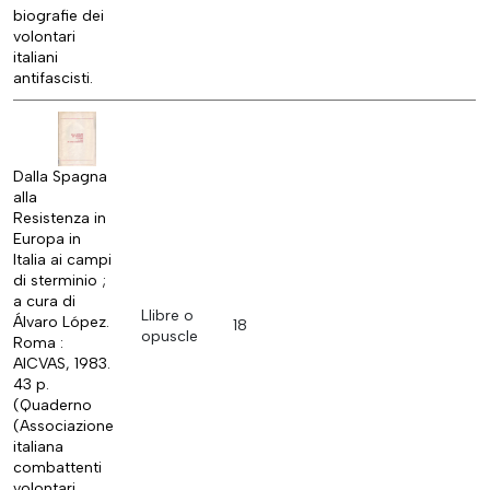
biografie dei
volontari
italiani
antifascisti.
Dalla Spagna
alla
Resistenza in
Europa in
Italia ai campi
di sterminio ;
a cura di
Llibre o
Álvaro López.
18
opuscle
Roma :
AICVAS, 1983.
43 p.
(Quaderno
(Associazione
italiana
combattenti
volontari