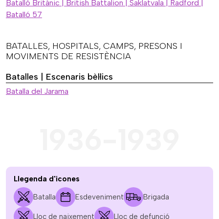
Batalló Britànic | British Battalion | Saklatvala | Radford |
Batalló 57
BATALLES, HOSPITALS, CAMPS, PRESONS I
MOVIMENTS DE RESISTÈNCIA
Batalles | Escenaris bèl·lics
Batalla del Jarama
1936-1939
Llegenda d'icones
Batalla
Esdeveniment
Brigada
Lloc de naixement
Lloc de defunció