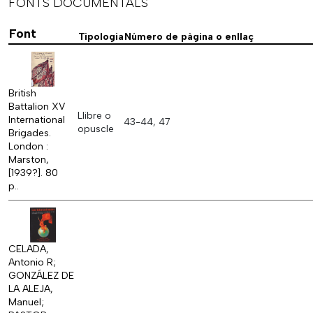
FONTS DOCUMENTALS
Font
Tipologia
Número de pàgina o enllaç
British
Battalion XV
Llibre o
International
43-44, 47
opuscle
Brigades.
London :
Marston,
[1939?]. 80
p..
CELADA,
Antonio R;
GONZÁLEZ DE
LA ALEJA,
Manuel;