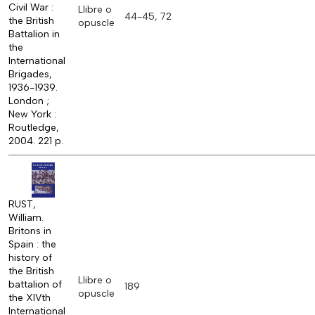
Civil War :
Llibre o
44-45, 72
the British
opuscle
Battalion in
the
International
Brigades,
1936-1939.
London ;
New York :
Routledge,
2004. 221 p.
RUST,
William.
Britons in
Spain : the
history of
the British
Llibre o
battalion of
189
opuscle
the XIVth
International