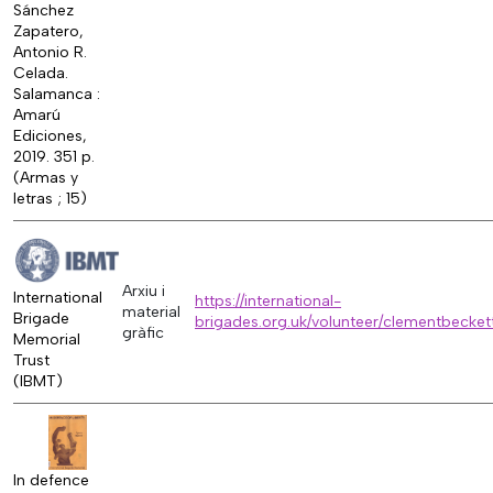
Sánchez
Zapatero,
Antonio R.
Celada.
Salamanca :
Amarú
Ediciones,
2019. 351 p.
(Armas y
letras ; 15)
Arxiu i
International
https://international-
material
Brigade
brigades.org.uk/volunteer/clementbecket
gràfic
Memorial
Trust
(IBMT)
In defence