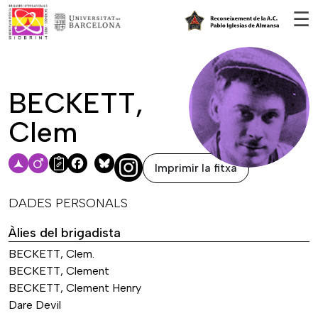
Vés al contingut
☰
BECKETT,
Clem
Imprimir la fitxa
Facebook
Bluesky
DADES PERSONALS
Àlies del brigadista
BECKETT, Clem.
BECKETT, Clement
BECKETT, Clement Henry
Dare Devil