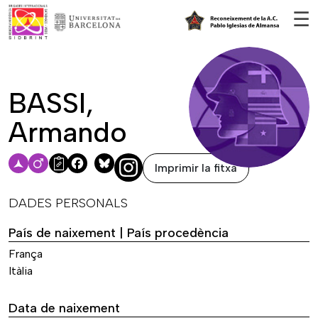
Vés al contingut
☰
BASSI,
Armando
Imprimir la fitxa
Facebook
Bluesky
DADES PERSONALS
País de naixement | País procedència
França
Itàlia
Data de naixement