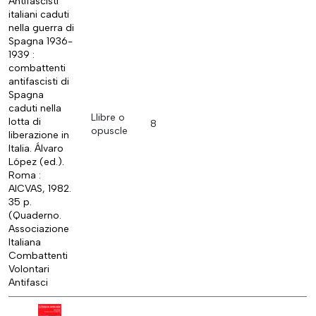
Antifascisti
italiani caduti
nella guerra di
Spagna 1936-
1939 :
combattenti
antifascisti di
Spagna
caduti nella
Llibre o
lotta di
8
opuscle
liberazione in
Italia. Álvaro
López (ed.).
Roma :
AICVAS, 1982.
35 p.
(Quaderno.
Associazione
Italiana
Combattenti
Volontari
Antifasci