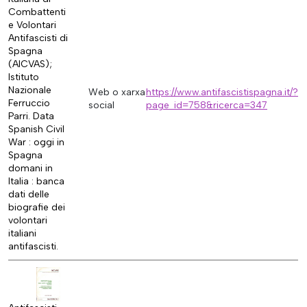
Combattenti
e Volontari
Antifascisti di
Spagna
(AICVAS);
Istituto
Nazionale
Web o xarxa
https://www.antifascistispagna.it/?
Ferruccio
social
page_id=758&ricerca=347
Parri. Data
Spanish Civil
War : oggi in
Spagna
domani in
Italia : banca
dati delle
biografie dei
volontari
italiani
antifascisti.