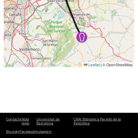
Leaflet
|
© OpenStreetMap
Contacte
Nota
Universitat de
CRAI Biblioteca Pavelló de la
legal
Barcelona
República
Bluesky
Facebook
Instagram