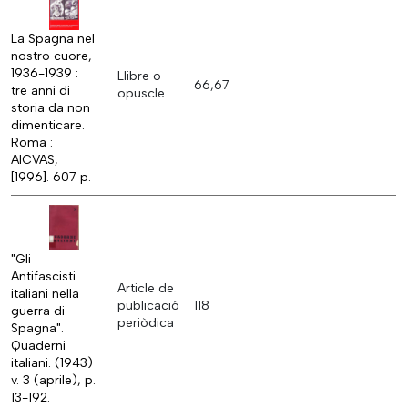
La Spagna nel
nostro cuore,
1936-1939 :
Llibre o
66,67
tre anni di
opuscle
storia da non
dimenticare.
Roma :
AICVAS,
[1996]. 607 p.
"Gli
Antifascisti
Article de
italiani nella
publicació
118
guerra di
periòdica
Spagna".
Quaderni
italiani. (1943)
v. 3 (aprile), p.
13-192.