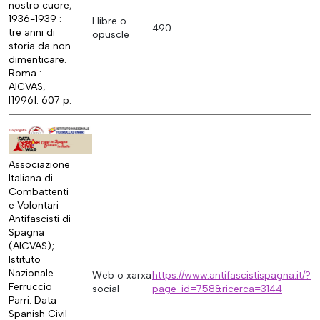
nostro cuore,
1936-1939 :
Llibre o
490
tre anni di
opuscle
storia da non
dimenticare.
Roma :
AICVAS,
[1996]. 607 p.
Associazione
Italiana di
Combattenti
e Volontari
Antifascisti di
Spagna
(AICVAS);
Istituto
Nazionale
Web o xarxa
https://www.antifascistispagna.it/?
Ferruccio
social
page_id=758&ricerca=3144
Parri. Data
Spanish Civil