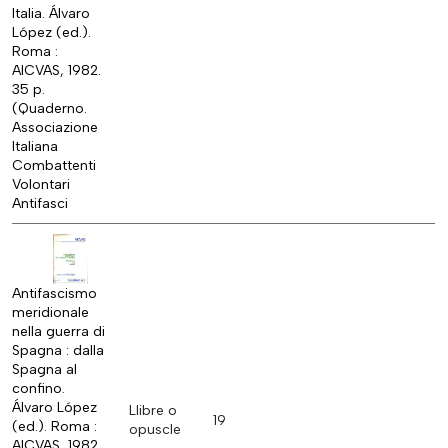
Italia. Álvaro
López (ed.).
Roma :
AICVAS, 1982.
35 p.
(Quaderno.
Associazione
Italiana
Combattenti
Volontari
Antifasci
Antifascismo
meridionale
nella guerra di
Spagna : dalla
Spagna al
confino.
Álvaro López
Llibre o
19
(ed.). Roma :
opuscle
AICVAS, 1982.