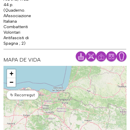
44 p.
(Quaderno.
AAssociazione
Italiana
Combattenti
Volontari
Antifascisti di
Spagna ; 2)
MAPA DE VIDA
Mapa
+
−
↻
Recorregut