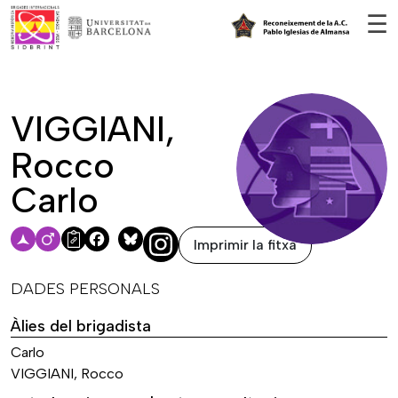
Vés al contingut
☰
VIGGIANI,
Rocco
Carlo
Imprimir la fitxa
Facebook
Bluesky
DADES PERSONALS
Àlies del brigadista
Carlo
VIGGIANI, Rocco