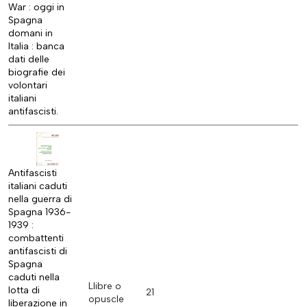
War : oggi in
Spagna
domani in
Italia : banca
dati delle
biografie dei
volontari
italiani
antifascisti.
Antifascisti
italiani caduti
nella guerra di
Spagna 1936-
1939 :
combattenti
antifascisti di
Spagna
caduti nella
Llibre o
lotta di
21
opuscle
liberazione in