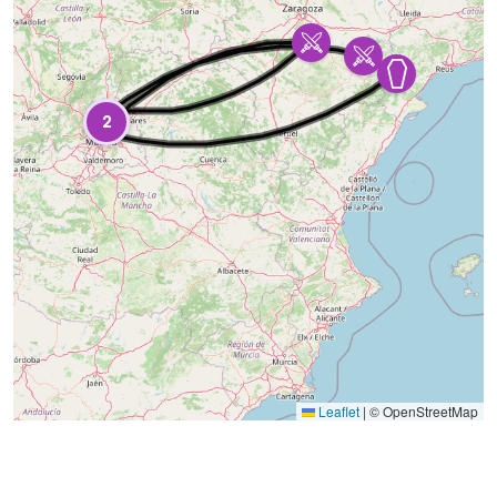
2
Leaflet
|
© OpenStreetMap