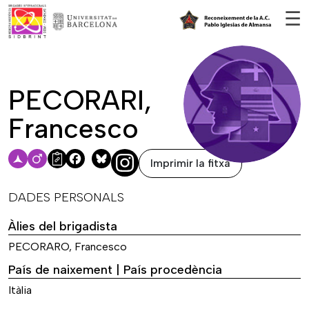
Vés al contingut
☰
PECORARI,
Francesco
Imprimir la fitxa
Facebook
Bluesky
DADES PERSONALS
Àlies del brigadista
PECORARO, Francesco
País de naixement | País procedència
Itàlia