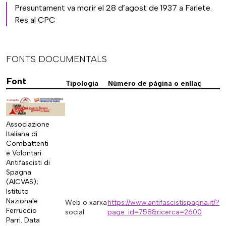
Presuntament va morir el 28 d’agost de 1937 a Farlete.
Res al CPC
FONTS DOCUMENTALS
Font
Tipologia
Número de pàgina o enllaç
Associazione
Italiana di
Combattenti
e Volontari
Antifascisti di
Spagna
(AICVAS);
Istituto
Nazionale
Web o xarxa
https://www.antifascistispagna.it/?
Ferruccio
social
page_id=758&ricerca=2600
Parri. Data