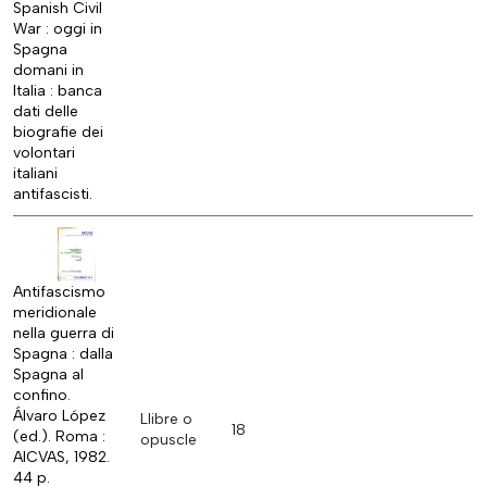
Spanish Civil
War : oggi in
Spagna
domani in
Italia : banca
dati delle
biografie dei
volontari
italiani
antifascisti.
Antifascismo
meridionale
nella guerra di
Spagna : dalla
Spagna al
confino.
Álvaro López
Llibre o
18
(ed.). Roma :
opuscle
AICVAS, 1982.
44 p.