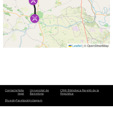
Leaflet
|
© OpenStreetMap
Contacte
Nota
Universitat de
CRAI Biblioteca Pavelló de la
legal
Barcelona
República
Bluesky
Facebook
Instagram