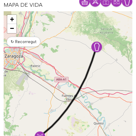
MAPA DE VIDA
Mapa
+
−
↻
Recorregut