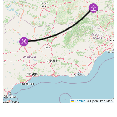
Leaflet
|
© OpenStreetMap