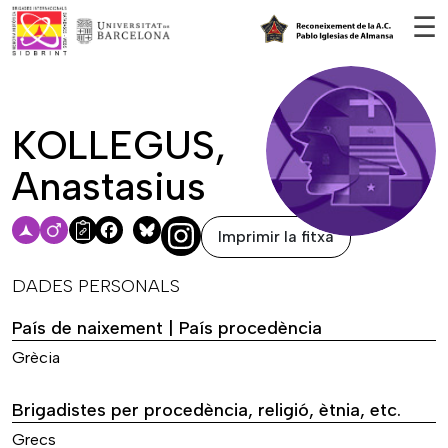
Vés al contingut
☰
KOLLEGUS,
Anastasius
Imprimir la fitxa
Facebook
Bluesky
DADES PERSONALS
País de naixement | País procedència
Grècia
Brigadistes per procedència, religió, ètnia, etc.
Grecs