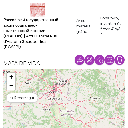
Fons 545,
Российский государственный
Arxiu i
inventari 6,
архив социально-
material
fitxer 416/3-
политической истории
gràfic
4
(РГАСПИ) | Arxiu Estatal Rus
d'Història Sociopolítica
(RGASPI)
MAPA DE VIDA
Mapa
+
−
↻
Recorregut