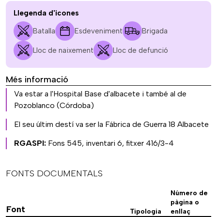
Llegenda d'icones
Batalla
Esdeveniment
Brigada
Lloc de naixement
Lloc de defunció
Més informació
Va estar a l'Hospital Base d'albacete i també al de
Pozoblanco (Córdoba)
El seu últim destí va ser la Fábrica de Guerra 18 Albacete
RGASPI:
Fons 545, inventari 6, fitxer 416/3-4
FONTS DOCUMENTALS
Número de
pàgina o
Font
Tipologia
enllaç