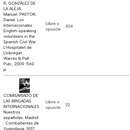
R; GONZÁLEZ DE
LA ALEJA,
Manuel; PASTOR,
Daniel. Los
Llibre o
Internacionales :
434
opuscle
English-speaking
volunteers in the
Spanish Civil War.
L'Hospitalet de
Llobregat:
Warren & Pell
Pub., 2009. 560
p.
COMISARIADO DE
LAS BRIGADAS
Llibre o
22
INTERNACIONALES.
opuscle
Nuestros
españoles. Madrid
: Combatientes de
Yugoslavia, 1937.