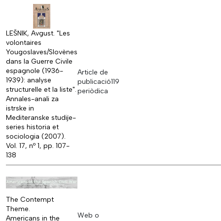
LEŠNIK, Avgust. "Les
volontaires
Yougoslaves/Slovènes
dans la Guerre Civile
espagnole (1936-
Article de
1939): analyse
publicació
119
structurelle et la liste".
periòdica
Annales-anali za
istrske in
Mediteranske studije-
series historia et
sociologia (2007).
Vol. 17, nº 1, pp. 107-
138
The Contempt
Theme.
Web o
Americans in the