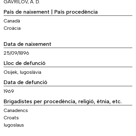
GAVRILOV, A. D.
País de naixement | País procedència
Canadà
Croàcia
Data de naixement
25/09/1896
Lloc de defunció
Osijek, Iugoslàvia
Data de defunció
1969
Brigadistes per procedència, religió, ètnia, etc.
Canadencs
Croats
Iugoslaus