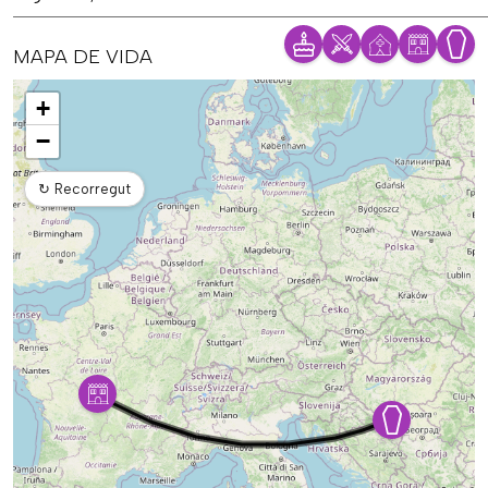
MAPA DE VIDA
Mapa
+
−
↻
Recorregut