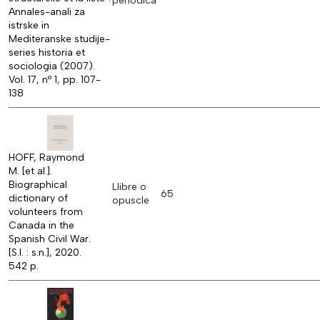
periòdica
Annales-anali za
istrske in
Mediteranske studije-
series historia et
sociologia (2007).
Vol. 17, nº 1, pp. 107-
138
HOFF, Raymond
M. [et al.].
Biographical
Llibre o
65
dictionary of
opuscle
volunteers from
Canada in the
Spanish Civil War.
[S.l. : s.n.], 2020.
542 p.