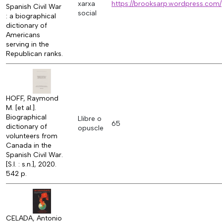
xarxa
https://brooksarp.wordpress.com/
Spanish Civil War
social
: a biographical
dictionary of
Americans
serving in the
Republican ranks.
HOFF, Raymond
M. [et al.].
Biographical
Llibre o
65
dictionary of
opuscle
volunteers from
Canada in the
Spanish Civil War.
[S.l. : s.n.], 2020.
542 p.
CELADA, Antonio