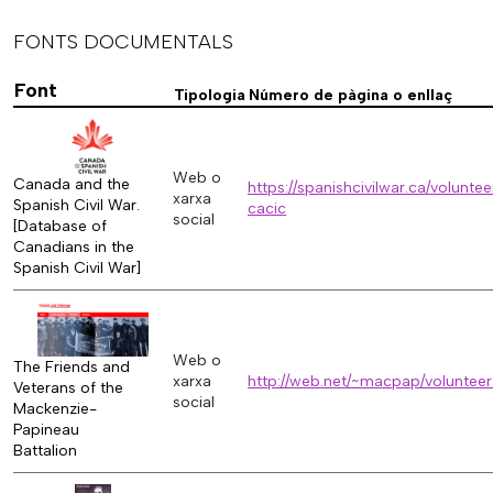
FONTS DOCUMENTALS
Font
Tipologia
Número de pàgina o enllaç
Web o
Canada and the
https://spanishcivilwar.ca/volunte
xarxa
Spanish Civil War.
cacic
social
[Database of
Canadians in the
Spanish Civil War]
Web o
The Friends and
xarxa
http://web.net/~macpap/voluntee
Veterans of the
social
Mackenzie-
Papineau
Battalion