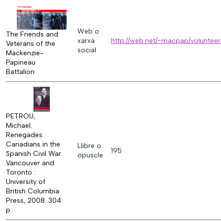
Web o
The Friends and
xarxa
http://web.net/~macpap/voluntee
Veterans of the
social
Mackenzie-
Papineau
Battalion
PETROU,
Michael.
Renegades.
Canadians in the
Llibre o
195
Spanish Civil War.
opuscle
Vancouver and
Toronto :
University of
British Columbia
Press, 2008. 304
p.