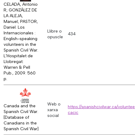
CELADA, Antonio
R; GONZÁLEZ DE
LA ALEJA,
Manuel; PASTOR,
Daniel. Los
Llibre o
Internacionales :
434
opuscle
English-speaking
volunteers in the
Spanish Civil War.
L'Hospitalet de
Llobregat:
Warren & Pell
Pub., 2009. 560
p.
Web o
Canada and the
https://spanishcivilwar.ca/volunte
xarxa
Spanish Civil War.
cacic
social
[Database of
Canadians in the
Spanish Civil War]