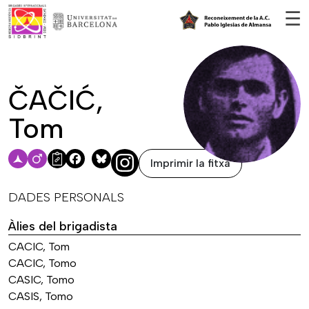
Vés al contingut
☰
ČAČIĆ,
Tom
Imprimir la fitxa
Facebook
Bluesky
DADES PERSONALS
Àlies del brigadista
CACIC, Tom
CACIC, Tomo
CASIC, Tomo
CASIS, Tomo