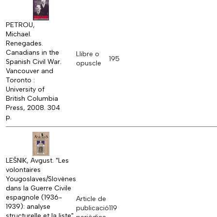
PETROU,
Michael.
Renegades.
Canadians in the
Llibre o
195
Spanish Civil War.
opuscle
Vancouver and
Toronto :
University of
British Columbia
Press, 2008. 304
p.
LEŠNIK, Avgust. "Les
volontaires
Yougoslaves/Slovènes
dans la Guerre Civile
espagnole (1936-
Article de
1939): analyse
publicació
119
structurelle et la liste".