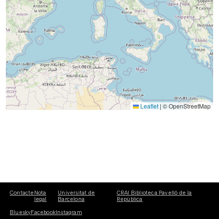
Leaflet
|
© OpenStreetMap
Contacte
Nota
Universitat de
CRAI Biblioteca Pavelló de la
legal
Barcelona
República
Bluesky
Facebook
Instagram