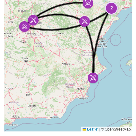
2
Leaflet
|
© OpenStreetMap