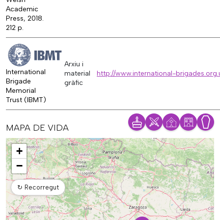
Academic
Press, 2018.
212 p.
Arxiu i
International
material
http://www.international-brigades.org
Brigade
gràfic
Memorial
Trust (IBMT)
MAPA DE VIDA
Mapa
+
−
↻
Recorregut