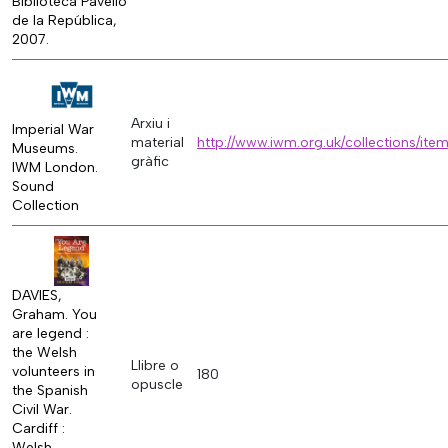
Biblioteca Pavelló
de la República,
2007.
Arxiu i
Imperial War
material
http://www.iwm.org.uk/collections/it
Museums.
gràfic
IWM London.
Sound
Collection
DAVIES,
Graham. You
are legend :
the Welsh
Llibre o
volunteers in
180
opuscle
the Spanish
Civil War.
Cardiff :
Welsh