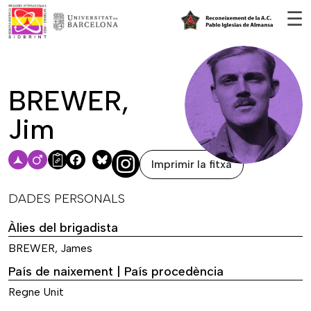
Vés al contingut
☰
BREWER,
Jim
Imprimir la fitxa
Facebook
Bluesky
DADES PERSONALS
Àlies del brigadista
BREWER, James
País de naixement | País procedència
Regne Unit