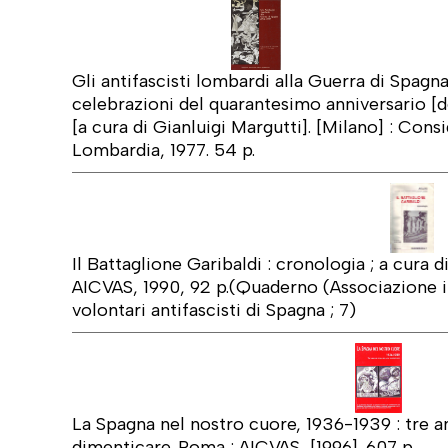
Gli antifascisti lombardi alla Guerra di Spagn
celebrazioni del quarantesimo anniversario [d
[a cura di Gianluigi Margutti]. [Milano] : Consi
Lombardia, 1977. 54 p.
Il Battaglione Garibaldi : cronologia ; a cura 
AICVAS, 1990, 92 p.(Quaderno (Associazione i
volontari antifascisti di Spagna ; 7)
La Spagna nel nostro cuore, 1936-1939 : tre an
dimenticare. Roma : AICVAS, [1996]. 607 p.