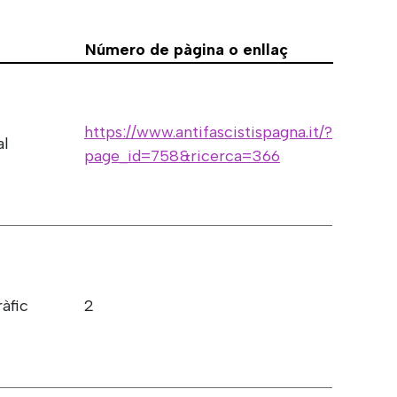
Número de pàgina o enllaç
https://www.antifascistispagna.it/?
al
page_id=758&ricerca=366
ràfic
2