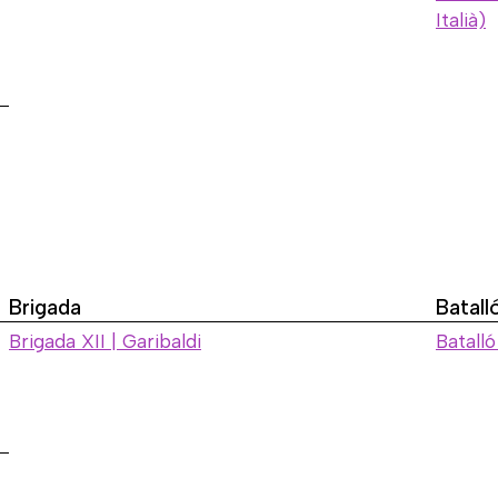
Italià)
Brigada
Batall
Brigada XII | Garibaldi
Batalló