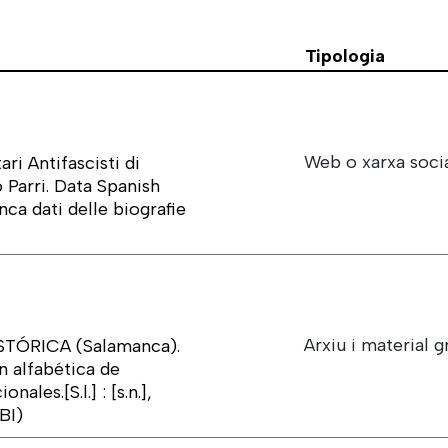
Tipologia
Web o xarxa soci
ri Antifascisti di
 Parri. Data Spanish
nca dati delle biografie
Arxiu i material g
ÓRICA (Salamanca).
n alfabética de
ales.[S.l.] : [s.n.],
BI)