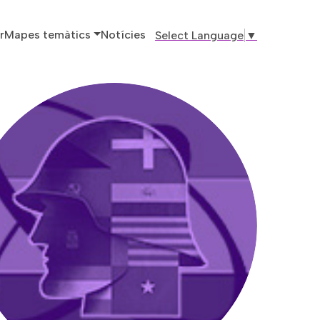
ó principal
r
Mapes temàtics
Notícies
Select Language
▼