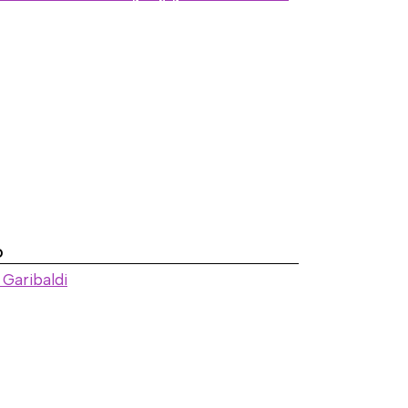
ó
 Garibaldi