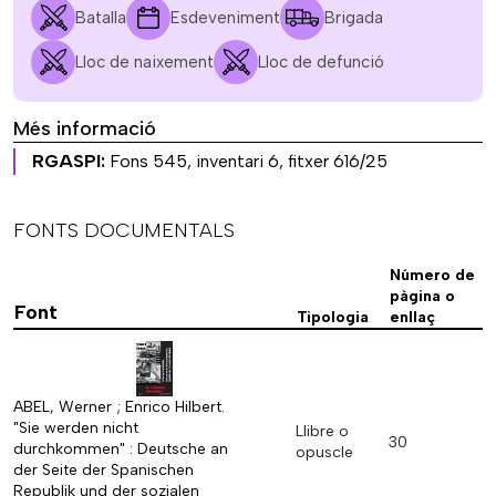
Batalla
Esdeveniment
Brigada
Lloc de naixement
Lloc de defunció
Més informació
RGASPI:
Fons 545, inventari 6, fitxer 616/25
FONTS DOCUMENTALS
Número de
pàgina o
Font
Tipologia
enllaç
ABEL, Werner ; Enrico Hilbert.
"Sie werden nicht
Llibre o
30
durchkommen" : Deutsche an
opuscle
der Seite der Spanischen
Republik und der sozialen