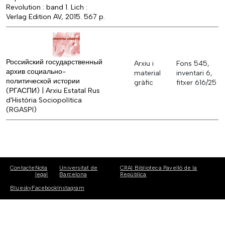
Revolution : band 1. Lich :
Verlag Edition AV, 2015. 567 p.
Российский государственный
Arxiu i
Fons 545,
архив социально-
material
inventari 6,
политической истории
gràfic
fitxer 616/25
(РГАСПИ) | Arxiu Estatal Rus
d'Història Sociopolítica
(RGASPI)
Contacte
Nota
Universitat de
CRAI Biblioteca Pavelló de la
legal
Barcelona
República
Bluesky
Facebook
Instagram