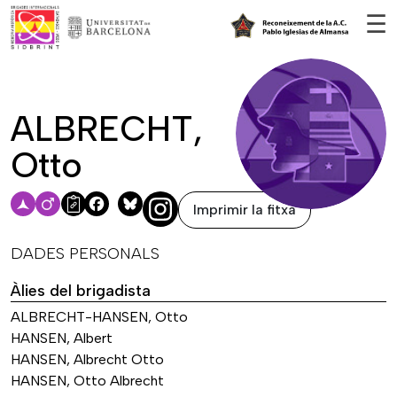
Vés al contingut
☰
ALBRECHT,
Otto
Imprimir la fitxa
Facebook
Bluesky
DADES PERSONALS
Àlies del brigadista
ALBRECHT-HANSEN, Otto
HANSEN, Albert
HANSEN, Albrecht Otto
HANSEN, Otto Albrecht