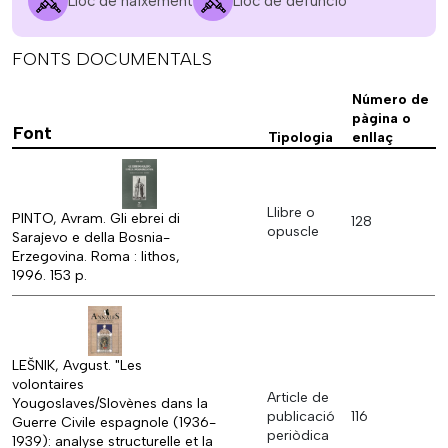
Lloc de naixement
Lloc de defunció
FONTS DOCUMENTALS
Número de
pàgina o
Font
Tipologia
enllaç
Llibre o
PINTO, Avram. Gli ebrei di
128
opuscle
Sarajevo e della Bosnia-
Erzegovina. Roma : lithos,
1996. 153 p.
LEŠNIK, Avgust. "Les
volontaires
Article de
Yougoslaves/Slovènes dans la
publicació
116
Guerre Civile espagnole (1936-
periòdica
1939): analyse structurelle et la