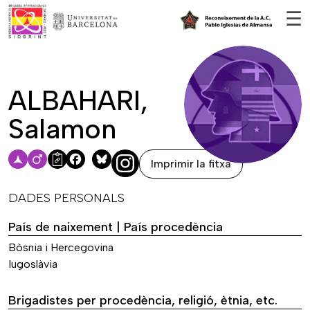
Vés al contingut
☰
ALBAHARI,
Salamon
Imprimir la fitxa
Facebook
Bluesky
DADES PERSONALS
País de naixement | País procedència
Bòsnia i Hercegovina
Iugoslàvia
Brigadistes per procedència, religió, ètnia, etc.