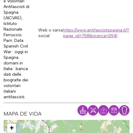
e Volontari
Antifascisti di
Spagna
(AICVAS);
Istituto
Nazionale
Web o xarxa
https://www.antifascistispagna.it/?
Ferruccio
social
page_id=758&ricerca=3941
Parri. Data
Spanish Civil
War : oggi in
Spagna
domani in
Italia : banca
dati delle
biografie dei
volontari
italiani
antifascisti.
MAPA DE VIDA
Mapa
+