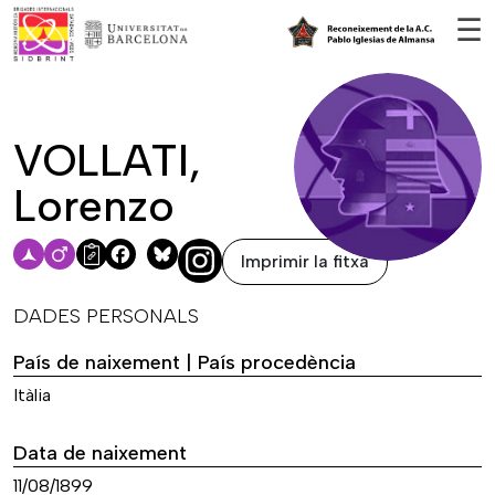
Vés al contingut
☰
VOLLATI,
Lorenzo
Imprimir la fitxa
Facebook
Bluesky
DADES PERSONALS
País de naixement | País procedència
Itàlia
Data de naixement
11/08/1899