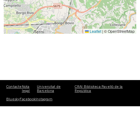
Leaflet
|
© OpenStreetMap
Contacte
Nota
Universitat de
CRAI Biblioteca Pavelló de la
legal
Barcelona
República
Bluesky
Facebook
Instagram