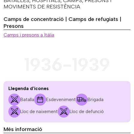
BATALLES, HOSPITALS, CAMPS, PRESONS I
MOVIMENTS DE RESISTÈNCIA
Camps de concentració | Camps de refugiats |
Presons
Camps i presons a Itàlia
1936-1939
Llegenda d'icones
Batalla
Esdeveniment
Brigada
Lloc de naixement
Lloc de defunció
Més informació