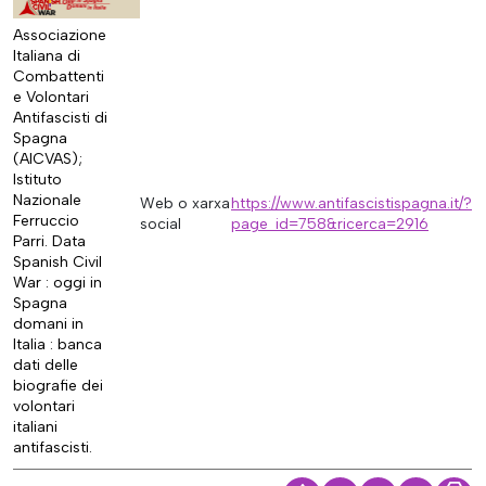
Associazione
Italiana di
Combattenti
e Volontari
Antifascisti di
Spagna
(AICVAS);
Istituto
Nazionale
Web o xarxa
https://www.antifascistispagna.it/?
Ferruccio
social
page_id=758&ricerca=2916
Parri. Data
Spanish Civil
War : oggi in
Spagna
domani in
Italia : banca
dati delle
biografie dei
volontari
italiani
antifascisti.