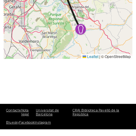
Leaflet
|
© OpenStreetMap
Contacte
Nota
Universitat de
CRAI Biblioteca Pavelló de la
legal
Barcelona
República
Bluesky
Facebook
Instagram