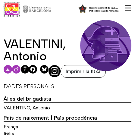
Vés al contingut
☰
VALENTINI,
Antonio
Imprimir la fitxa
Facebook
Bluesky
DADES PERSONALS
Àlies del brigadista
VALENTINO, Antonio
País de naixement | País procedència
França
Itàlia