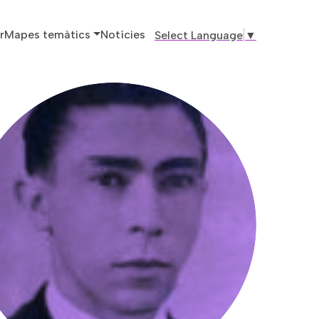
ó principal
r
Mapes temàtics
Notícies
Select Language
▼