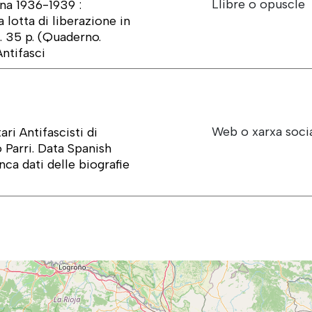
Llibre o opuscle
gna 1936-1939 :
 lotta di liberazione in
2. 35 p. (Quaderno.
ntifasci
Web o xarxa soci
ri Antifascisti di
 Parri. Data Spanish
nca dati delle biografie