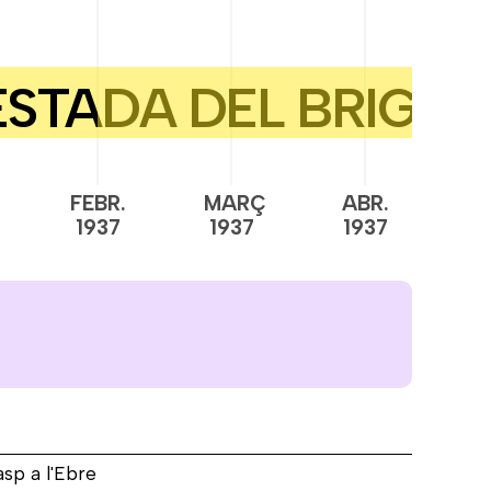
FEBR.
MARÇ
ABR.
M
1937
1937
1937
1
asp a l'Ebre