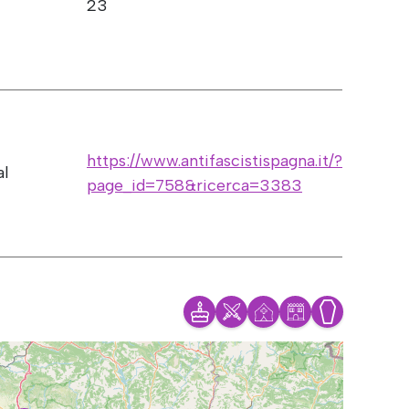
23
https://www.antifascistispagna.it/?
al
page_id=758&ricerca=3383