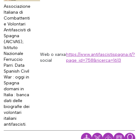
Associazione
Italiana di
Combattenti
e Volontari
Antifascisti di
Spagna
(AICVAS);
Istituto
Nazionale
Web o xarxa
https://www.antifascistispagna.it/?
Ferruccio
social
page_id=758&ricerca=1613
Parri. Data
Spanish Civil
War : oggi in
Spagna
domani in
Italia : banca
dati delle
biografie dei
volontari
italiani
antifascisti.