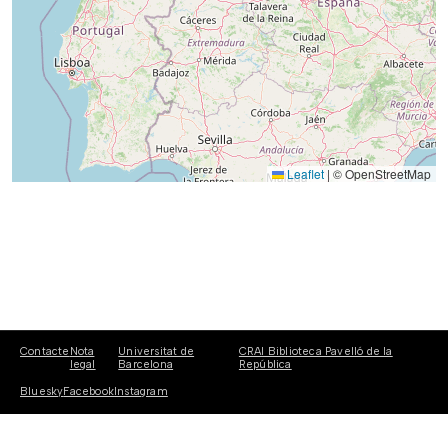
Leaflet
|
© OpenStreetMap
Contacte
Nota
Universitat de
CRAI Biblioteca Pavelló de la
legal
Barcelona
República
Bluesky
Facebook
Instagram