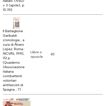
italiani. (1943)
v. 3 (aprile), p.
13-192.
Il Battaglione
Garibaldi :
cronologia ; a
cura di Álvaro
López. Roma :
Llibre o
AICVAS, 1990,
45
opuscle
92 p.
(Quaderno
(Associazione
italiana
combattenti
volontari
antifascisti di
Spagna ; 7)