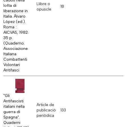
caduti nella
Llibre o
lotta di
18
opuscle
liberazione in
Italia. Álvaro
López (ed.).
Roma :
AICVAS, 1982.
35 p.
(Quaderno.
Associazione
Italiana
Combattenti
Volontari
Antifasci
"Gli
Antifascisti
Article de
italiani nella
publicació
133
guerra di
periòdica
Spagna".
Quaderni