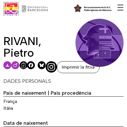
Vés al contingut
☰
RIVANI,
Pietro
Imprimir la fitxa
Facebook
Bluesky
DADES PERSONALS
País de naixement | País procedència
França
Itàlia
Data de naixement