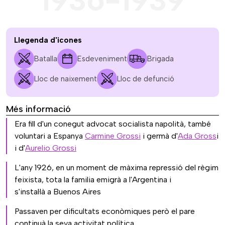
1936-1939
Llegenda d'icones
Batalla
Esdeveniment
Brigada
Lloc de naixement
Lloc de defunció
Més informació
Era fill d'un conegut advocat socialista napolità, també
voluntari a Espanya
Carmine Grossi
i germà d'
Ada Gross
i
i d'
Aurelio Grossi
L'any 1926, en un moment de màxima repressió del règim
feixista, tota la familia emigrà a l'Argentina i
s'instal·là a Buenos Aires
Passaven per dificultats econòmiques però el pare
continuà la seva activitat política