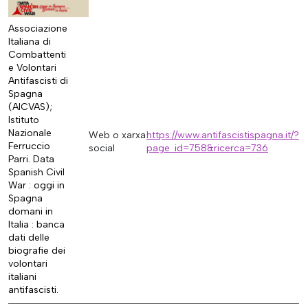
Associazione
Italiana di
Combattenti
e Volontari
Antifascisti di
Spagna
(AICVAS);
Istituto
Nazionale
Web o xarxa
https://www.antifascistispagna.it/?
Ferruccio
social
page_id=758&ricerca=736
Parri. Data
Spanish Civil
War : oggi in
Spagna
domani in
Italia : banca
dati delle
biografie dei
volontari
italiani
antifascisti.