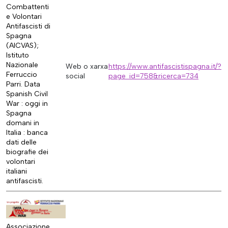
Combattenti
e Volontari
Antifascisti di
Spagna
(AICVAS);
Istituto
Nazionale
Web o xarxa
https://www.antifascistispagna.it/?
Ferruccio
social
page_id=758&ricerca=734
Parri. Data
Spanish Civil
War : oggi in
Spagna
domani in
Italia : banca
dati delle
biografie dei
volontari
italiani
antifascisti.
Associazione