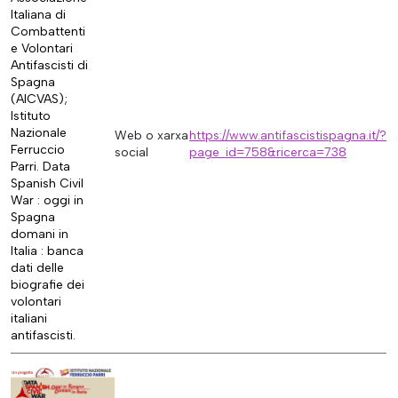
Italiana di
Combattenti
e Volontari
Antifascisti di
Spagna
(AICVAS);
Istituto
Nazionale
Web o xarxa
https://www.antifascistispagna.it/?
Ferruccio
social
page_id=758&ricerca=738
Parri. Data
Spanish Civil
War : oggi in
Spagna
domani in
Italia : banca
dati delle
biografie dei
volontari
italiani
antifascisti.