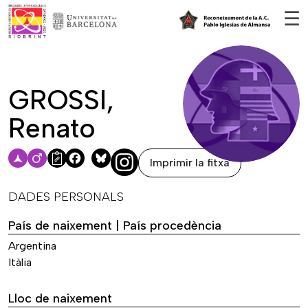
Vés al contingut
☰
GROSSI,
Renato
Imprimir la fitxa
Facebook
Bluesky
DADES PERSONALS
País de naixement | País procedència
Argentina
Itàlia
Lloc de naixement