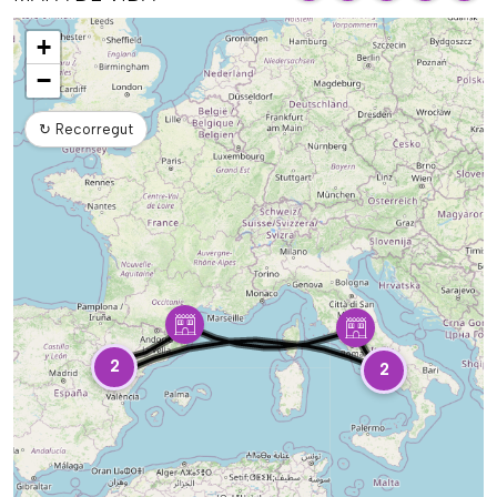
Mapa
+
−
↻
Recorregut
2
2