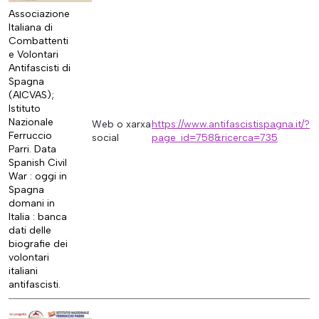
Associazione
Italiana di
Combattenti
e Volontari
Antifascisti di
Spagna
(AICVAS);
Istituto
Nazionale
Web o xarxa
https://www.antifascistispagna.it/?
Ferruccio
social
page_id=758&ricerca=735
Parri. Data
Spanish Civil
War : oggi in
Spagna
domani in
Italia : banca
dati delle
biografie dei
volontari
italiani
antifascisti.