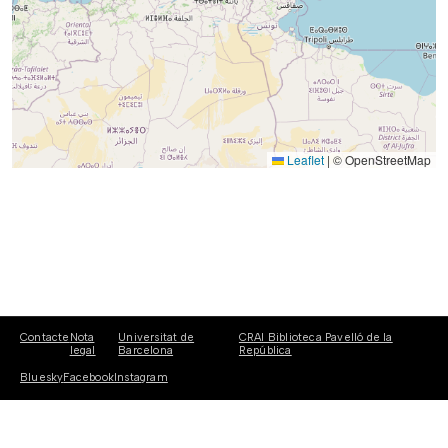
Leaflet
|
© OpenStreetMap
Contacte
Nota
Universitat de
CRAI Biblioteca Pavelló de la
legal
Barcelona
República
Bluesky
Facebook
Instagram