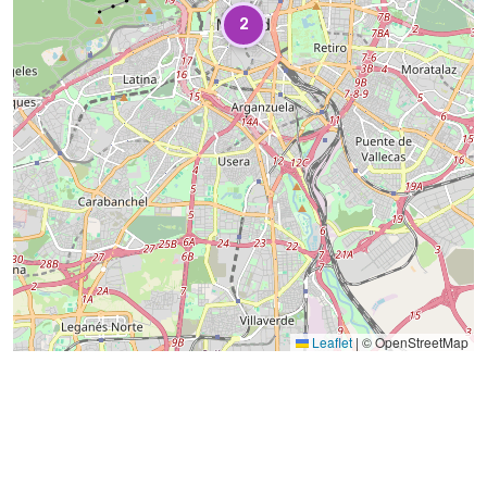
2
Leaflet
|
© OpenStreetMap