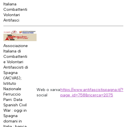
Italiana
Combattenti
Volontari
Antifasci
Associazione
Italiana di
Combattenti
e Volontari
Antifascisti di
Spagna
(AICVAS);
Istituto
Nazionale
Web o xarxa
https://www.antifascistispagna.it/?
Ferruccio
social
page_id=758&ricerca=2075
Parri. Data
Spanish Civil
War : oggi in
Spagna
domani in
Italia : banca