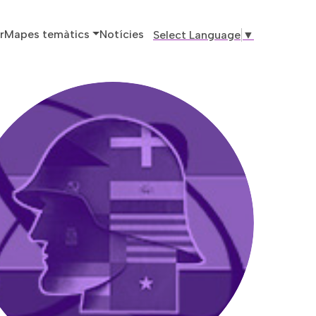
ó principal
r
Mapes temàtics
Notícies
Select Language
▼