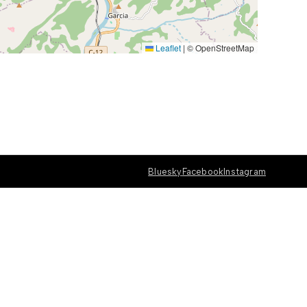
Leaflet
|
© OpenStreetMap
Bluesky
Facebook
Instagram