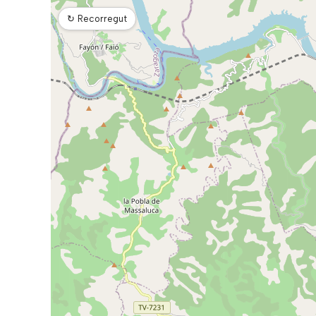
↻
Recorregut