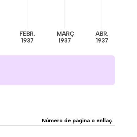
FEBR.
MARÇ
ABR.
M
1937
1937
1937
1
Número de pàgina o enllaç