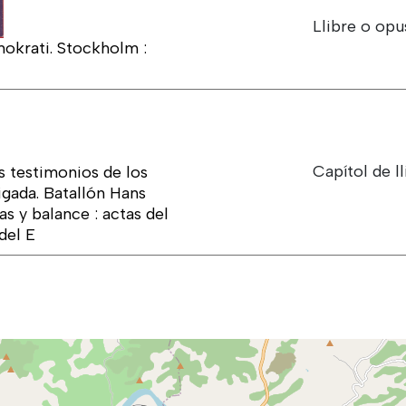
Llibre o opu
okrati. Stockholm :
Capítol de ll
s testimonios de los
igada. Batallón Hans
as y balance : actas del
del E