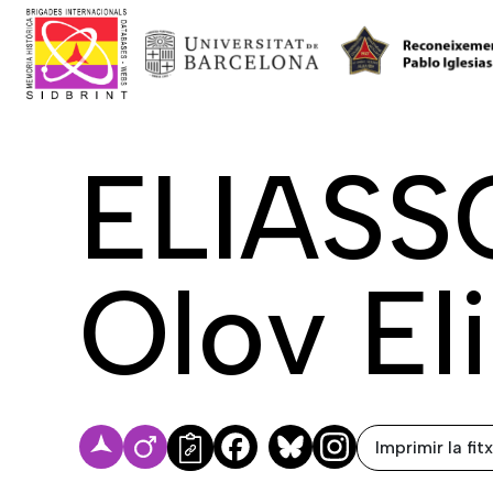
ELIASS
Olov El
Imprimir la fit
Facebook
Bluesky