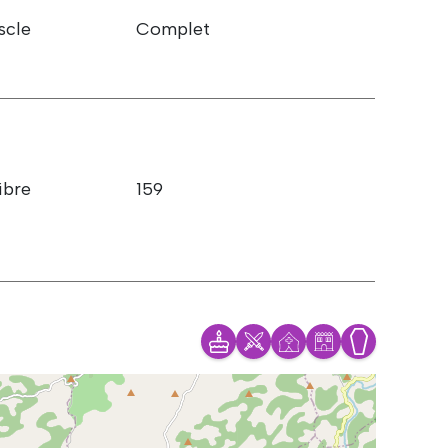
scle
Complet
ibre
159