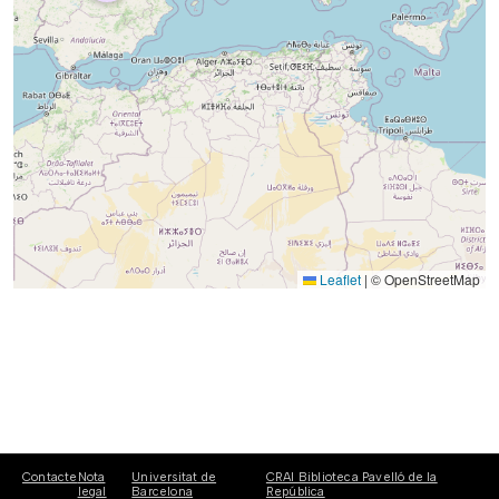
Leaflet
|
© OpenStreetMap
Contacte
Nota
Universitat de
CRAI Biblioteca Pavelló de la
legal
Barcelona
República