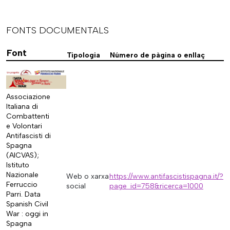
FONTS DOCUMENTALS
Font
Tipologia
Número de pàgina o enllaç
Associazione
Italiana di
Combattenti
e Volontari
Antifascisti di
Spagna
(AICVAS);
Istituto
Nazionale
Web o xarxa
https://www.antifascistispagna.it/?
Ferruccio
social
page_id=758&ricerca=1000
Parri. Data
Spanish Civil
War : oggi in
Spagna