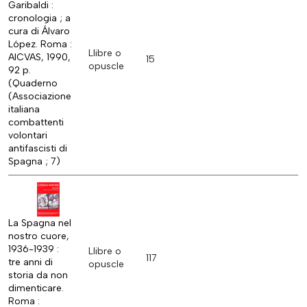
Garibaldi :
cronologia ; a
cura di Álvaro
López. Roma :
Llibre o
AICVAS, 1990,
15
opuscle
92 p.
(Quaderno
(Associazione
italiana
combattenti
volontari
antifascisti di
Spagna ; 7)
La Spagna nel
nostro cuore,
1936-1939 :
Llibre o
117
tre anni di
opuscle
storia da non
dimenticare.
Roma :