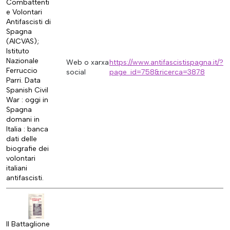
Combattenti
e Volontari
Antifascisti di
Spagna
(AICVAS);
Istituto
Nazionale
Web o xarxa
https://www.antifascistispagna.it/?
Ferruccio
social
page_id=758&ricerca=3878
Parri. Data
Spanish Civil
War : oggi in
Spagna
domani in
Italia : banca
dati delle
biografie dei
volontari
italiani
antifascisti.
Il Battaglione