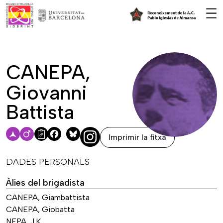
Vés al contingut
☰
CANEPA,
Giovanni
Battista
Imprimir la fitxa
Facebook
Bluesky
DADES PERSONALS
Àlies del brigadista
CANEPA, Giambattista
CANEPA, Giobatta
NEPA, J.K.