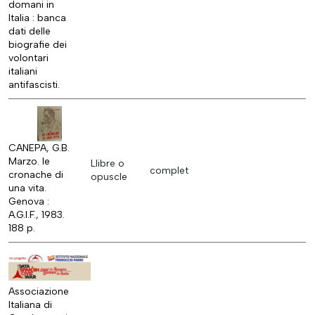
domani in
Italia : banca
dati delle
biografie dei
volontari
italiani
antifascisti.
CANEPA, G.B.
Marzo. le
Llibre o
complet
cronache di
opuscle
una vita.
Genova :
A.G.I.F., 1983.
188 p.
Associazione
Italiana di