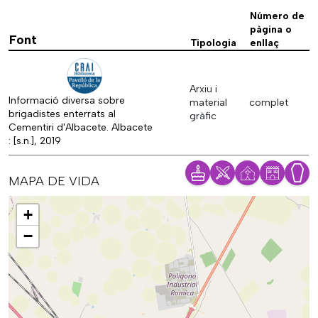
Número de
pàgina o
Font
Tipologia
enllaç
Arxiu i
Informació diversa sobre
material
complet
brigadistes enterrats al
gràfic
Cementiri d'Albacete. Albacete
: [s.n.], 2019
MAPA DE VIDA
Mapa
+
−