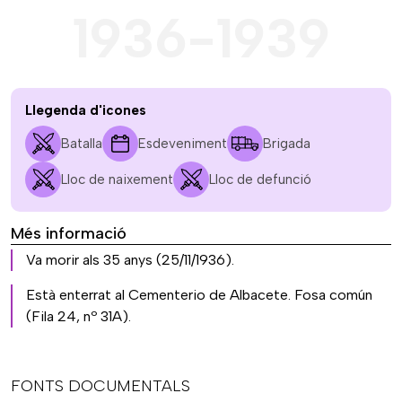
1936-1939
Llegenda d'icones
Batalla
Esdeveniment
Brigada
Lloc de naixement
Lloc de defunció
Més informació
Va morir als 35 anys (25/11/1936).
Està enterrat al Cementerio de Albacete. Fosa común
(Fila 24, nº 31A).
FONTS DOCUMENTALS