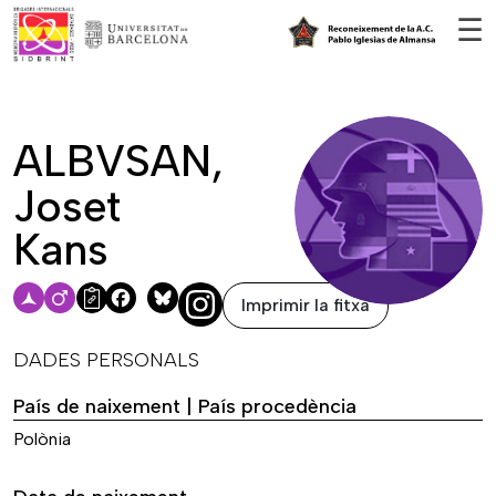
Vés al contingut
☰
ALBVSAN,
Joset
Kans
Imprimir la fitxa
Facebook
Bluesky
DADES PERSONALS
País de naixement | País procedència
Polònia