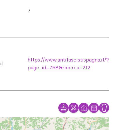
7
https://www.antifascistispagna.it/?
al
page_id=758&ricerca=212