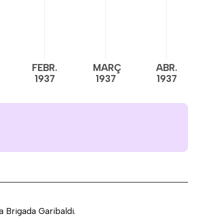
FEBR.
MARÇ
ABR.
M
1937
1937
1937
1
a Brigada Garibaldi.