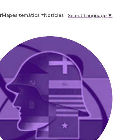
ó principal
r
Mapes temàtics
Notícies
Select Language
▼