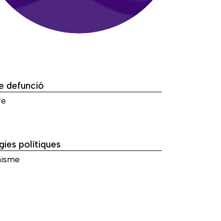
e defunció
re
gies polítiques
isme