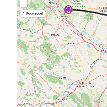
−
↻
Recorregut