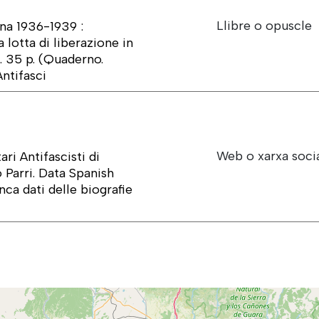
Llibre o opuscle
gna 1936-1939 :
 lotta di liberazione in
2. 35 p. (Quaderno.
ntifasci
Web o xarxa soci
ri Antifascisti di
 Parri. Data Spanish
nca dati delle biografie