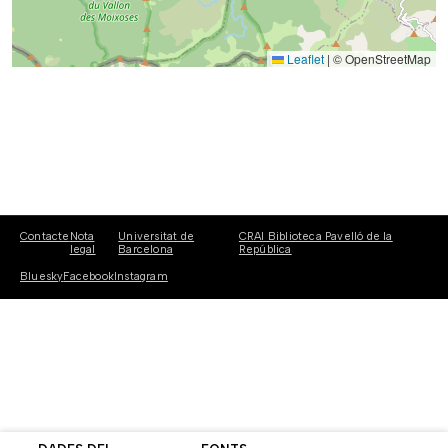
Leaflet
|
© OpenStreetMap
Contacte
Nota
Universitat de
CRAI Biblioteca Pavelló de la
legal
Barcelona
República
Bluesky
Facebook
Instagram