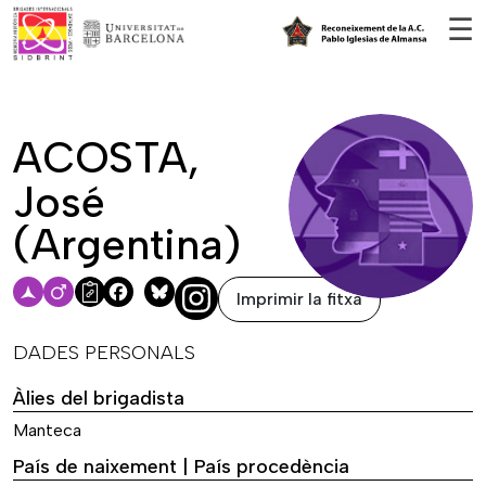
Vés al contingut
☰
ACOSTA,
José
(Argentina)
Imprimir la fitxa
Facebook
Bluesky
DADES PERSONALS
Àlies del brigadista
Manteca
País de naixement | País procedència