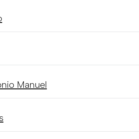
o
onio Manuel
s