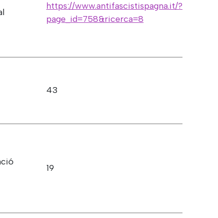
https://www.antifascistispagna.it/?
al
page_id=758&ricerca=8
43
ació
19