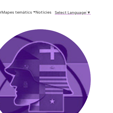
ó principal
r
Mapes temàtics
Notícies
Select Language
▼