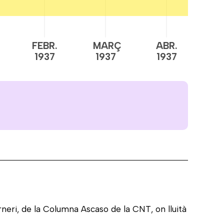
FEBR.
MARÇ
ABR.
M
1937
1937
1937
1
erneri, de la Columna Ascaso de la CNT, on lluità