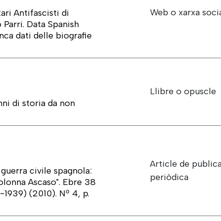
Web o xarxa soci
ri Antifascisti di
 Parri. Data Spanish
nca dati delle biografie
Llibre o opuscle
ni di storia da non
Article de public
a guerra civile spagnola:
periòdica
Colonna Ascaso". Ebre 38
6-1939) (2010). Nº 4, p.