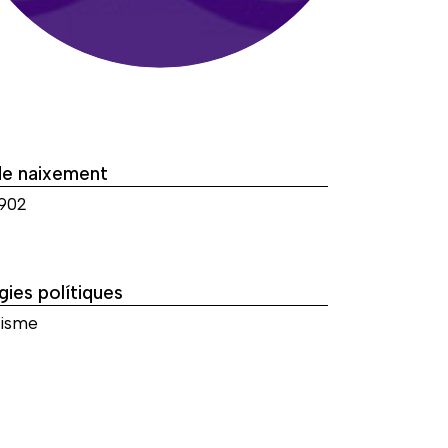
de naixement
1902
gies polítiques
uisme