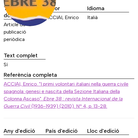
Tipus de font
Autor
Idioma
documental
ACCIAI, Enrico
Italià
Article de
publicació
periòdica
Text complet
Sí
Referència completa
ACCIAI, Enrico. "I primi volontari italiani nella guerra civile
spagnola: genesi e nascita della Sezione Italiana della
Colonna Ascaso".
Ebre 38 : revista Internacional de la
Guerra Civil
(1936-1939) (2010). Nº 4, p. 13-28.
Any d'edició
País d'edició
Lloc d'edició