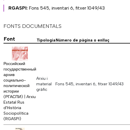
RGASPI:
Fons 545, inventari 6, fitxer 1049/43
FONTS DOCUMENTALS
Font
Tipologia
Número de pàgina o enllaç
Российский
государственный
архив
Arxiu i
социально-
material
Fons 545, inventari 6, fitxer 1049/43
политической
gràfic
истории
(РГАСПИ) | Arxiu
Estatal Rus
d'Història
Sociopolítica
(RGASPI)