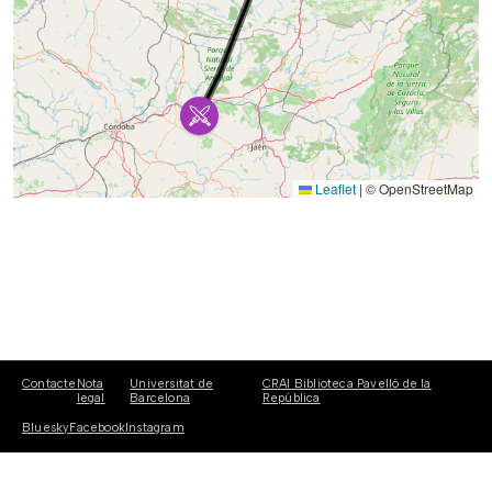
Leaflet
|
© OpenStreetMap
Contacte
Nota
Universitat de
CRAI Biblioteca Pavelló de la
legal
Barcelona
República
Bluesky
Facebook
Instagram