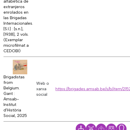
alfabética de
extranjeros
enrolados en
las Brigadas
Internacionales.
[S.l.] : [s.n.],
[1938], 2 vols.
(Exemplar
microfilmat a
CEDOBI)
Brigadistas
from
Web o
Belgium.
xarxa
https://brigades.amsab.be/s/b/item/215
Gant :
social
Amsab-
Institut
d'Història
Social, 2025