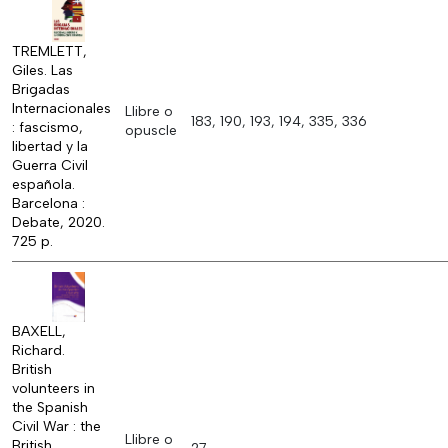
TREMLETT,
Giles. Las
Brigadas
Internacionales
Llibre o
183, 190, 193, 194, 335, 336
: fascismo,
opuscle
libertad y la
Guerra Civil
española.
Barcelona :
Debate, 2020.
725 p.
BAXELL,
Richard.
British
volunteers in
the Spanish
Civil War : the
Llibre o
British