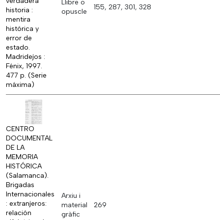
verdadera
Llibre o
155, 287, 301, 328
historia :
opuscle
mentira
histórica y
error de
estado.
Madridejos :
Fénix, 1997.
477 p. (Serie
máxima)
CENTRO
DOCUMENTAL
DE LA
MEMORIA
HISTÓRICA
(Salamanca).
Brigadas
Internacionales
Arxiu i
: extranjeros:
material
269
relación
gràfic