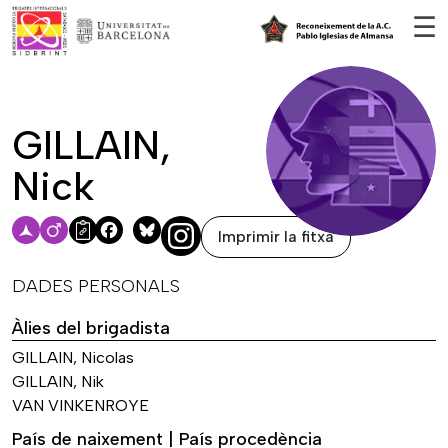
Vés al contingut
☰
GILLAIN,
Nick
Imprimir la fitxa
Facebook
Bluesky
DADES PERSONALS
Àlies del brigadista
GILLAIN, Nicolas
GILLAIN, Nik
VAN VINKENROYE
País de naixement | País procedència