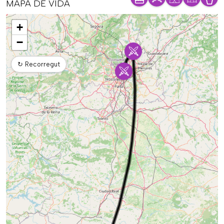
MAPA DE VIDA
Mapa
+
−
↻
Recorregut