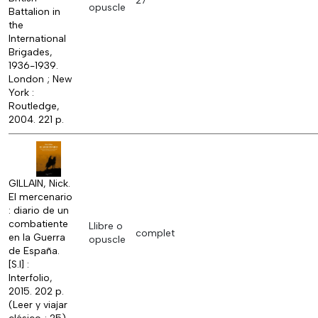
27
opuscle
Battalion in
the
International
Brigades,
1936-1939.
London ; New
York :
Routledge,
2004. 221 p.
GILLAIN, Nick.
El mercenario
: diario de un
combatiente
Llibre o
complet
en la Guerra
opuscle
de España.
[S.l] :
Interfolio,
2015. 202 p.
(Leer y viajar