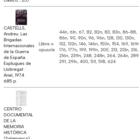
clásico ; 25)
CASTELLS,
44n, 61n, 67, 82, 82n, 83, 83n, 86-88,
Andreu. Las
86n, 90, 90n, 96, 96n, 128, 130, 130n,
Brigadas
Llibre o
132, 132n, 146, 146n, 150n, 154, 169, 169
Internacionales
opuscle
176, 177n, 199, 199n, 200, 213, 213n, 216,
de la Guerra
216n, 239n, 248, 248n, 264, 264n, 289
de España.
291, 291n, 400, 511, 518, 624
Esplugues de
Llobregat :
Ariel, 1974.
685 p.
CENTRO
DOCUMENTAL
DE LA
MEMORIA
HISTÓRICA
(Salamanca).