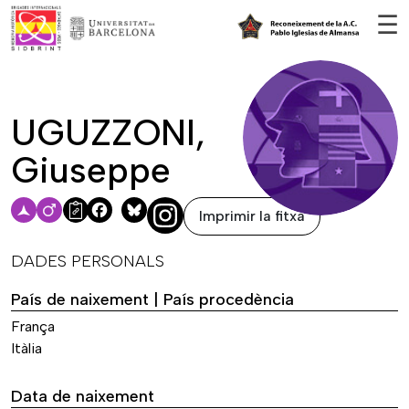
Vés al contingut
☰
UGUZZONI,
Giuseppe
Imprimir la fitxa
Facebook
Bluesky
DADES PERSONALS
País de naixement | País procedència
França
Itàlia
Data de naixement