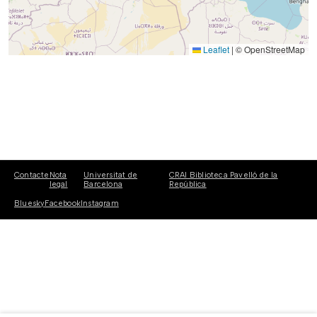
Leaflet
|
© OpenStreetMap
Contacte
Nota
Universitat de
CRAI Biblioteca Pavelló de la
legal
Barcelona
República
Bluesky
Facebook
Instagram