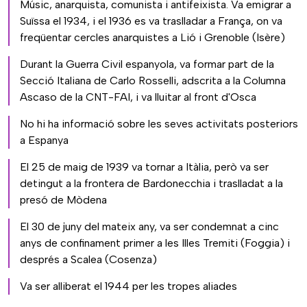
Músic, anarquista, comunista i antifeixista. Va emigrar a
Suïssa el 1934, i el 1936 es va traslladar a França, on va
freqüentar cercles anarquistes a Lió i Grenoble (Isère)
Durant la Guerra Civil espanyola, va formar part de la
Secció Italiana de Carlo Rosselli, adscrita a la Columna
Ascaso de la CNT-FAI, i va lluitar al front d'Osca
No hi ha informació sobre les seves activitats posteriors
a Espanya
El 25 de maig de 1939 va tornar a Itàlia, però va ser
detingut a la frontera de Bardonecchia i traslladat a la
presó de Mòdena
El 30 de juny del mateix any, va ser condemnat a cinc
anys de confinament primer a les Illes Tremiti (Foggia) i
després a Scalea (Cosenza)
Va ser alliberat el 1944 per les tropes aliades