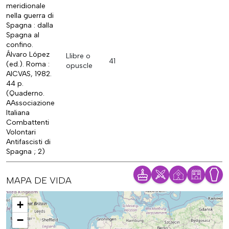
meridionale
nella guerra di
Spagna : dalla
Spagna al
confino.
Álvaro López
Llibre o
41
(ed.). Roma :
opuscle
AICVAS, 1982.
44 p.
(Quaderno.
AAssociazione
Italiana
Combattenti
Volontari
Antifascisti di
Spagna ; 2)
MAPA DE VIDA
Mapa
+
−