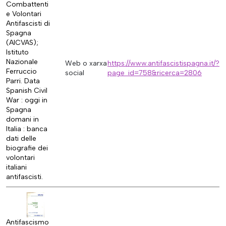
Combattenti
e Volontari
Antifascisti di
Spagna
(AICVAS);
Istituto
Nazionale
Web o xarxa
https://www.antifascistispagna.it/?
Ferruccio
social
page_id=758&ricerca=2806
Parri. Data
Spanish Civil
War : oggi in
Spagna
domani in
Italia : banca
dati delle
biografie dei
volontari
italiani
antifascisti.
Antifascismo