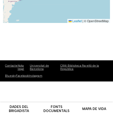
Leaflet
|
© OpenStreetMap
Contacte
Nota
Universitat de
CRAI Biblioteca Pavelló de la
legal
Barcelona
República
Bluesky
Facebook
Instagram
DADES DEL
FONTS
MAPA DE VIDA
BRIGADISTA
DOCUMENTALS