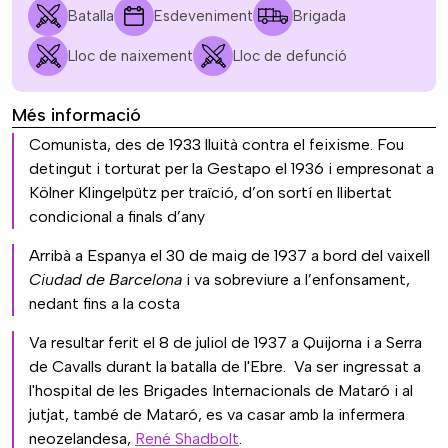
Batalla
Esdeveniment
Brigada
Lloc de naixement
Lloc de defunció
Més informació
Comunista, des de 1933 lluità contra el feixisme. Fou
detingut i torturat per la Gestapo el 1936 i empresonat a
Kölner Klingelpütz per traïció, d’on sortí en llibertat
condicional a finals d’any
Arribà a Espanya el 30 de maig de 1937 a bord del vaixell
Ciudad de Barcelona
i va sobreviure a l’enfonsament,
nedant fins a la costa
Va resultar ferit el 8 de juliol de 1937 a Quijorna i a Serra
de Cavalls durant la batalla de l'Ebre. Va ser ingressat a
l'hospital de les Brigades Internacionals de Mataró i al
jutjat, també de Mataró, es va casar amb la infermera
neozelandesa,
René Shadbolt
.