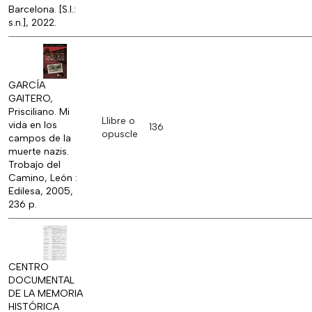
Barcelona. [S.l.:
s.n.], 2022.
GARCÍA
GAITERO,
Prisciliano. Mi
Llibre o
vida en los
136
opuscle
campos de la
muerte nazis.
Trobajo del
Camino, León :
Edilesa, 2005,
236 p.
CENTRO
DOCUMENTAL
DE LA MEMORIA
HISTÓRICA