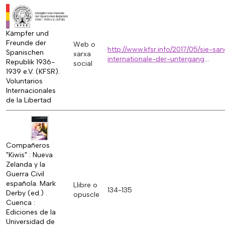
Kämpfer und
Freunde der
Web o
http://www.kfsr.info/2017/05/sie-sa
Spanischen
xarxa
internationale-der-untergang
...
Republik 1936-
social
1939 e.V. (KFSR).
Voluntarios
Internacionales
de la Libertad
Compañeros
"Kiwis" : Nueva
Zelanda y la
Guerra Civil
española. Mark
Llibre o
134-135
Derby (ed.) .
opuscle
Cuenca :
Ediciones de la
Universidad de