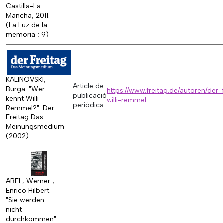
Castilla-La
Mancha, 2011.
(La Luz de la
memoria ; 9)
KALINOVSKI,
Article de
Burga. "Wer
https://www.freitag.de/autoren/der-
publicació
kennt Willi
willi-remmel
periòdica
Remmel?". Der
Freitag Das
Meinungsmedium
(2002)
ABEL, Werner ;
Enrico Hilbert.
"Sie werden
nicht
durchkommen"