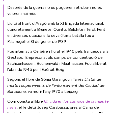
Després de la guerra no es pogueren retrobar i no es
veieren mai més
Lluità al front d’Aragó amb la XI Brigada Internacional,
concretament a Brunete, Quinto, Belchite i Terol. Ferit
en diverses ocasions, la seva última batalla fou a
Palafrugell el 31 de gener de 1939
Fou internat a Cerbère i lliurat el 1940 pels francesos a la
Gestapo. Empresonat als camps de concentració de
Sachsenhausen, Buchenwald i Mauthausen. Fou alliberat
l’abril de 1945 per l’Exèrcit Roig
Segons el llibre de Sònia Garangou i Tarrés
Llistat de
morts i supervivents de l'enfonsament del Ciudad de
Barcelona,
va morir l'any 1970 a Leipzig
Com consta al llibre
Mi vida en los campos de la muerte
nazis
, el lleidetà Josep Carabassa, pres al Camp de