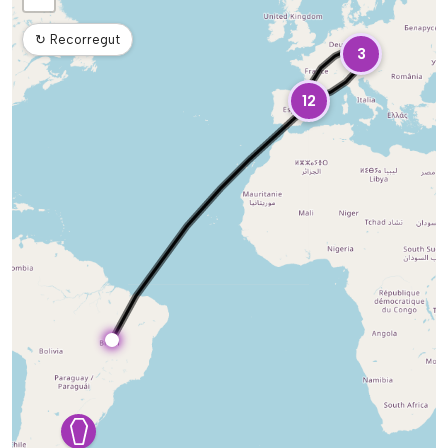
↻
Recorregut
3
12