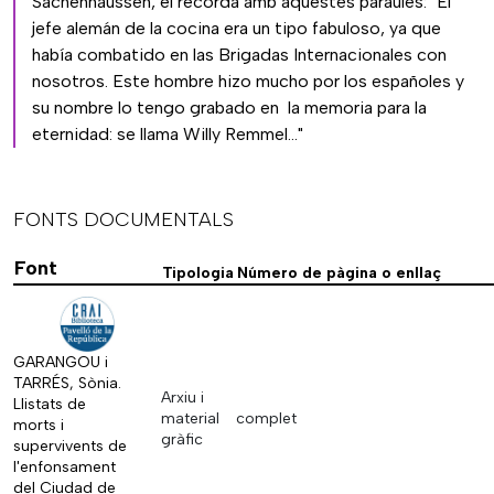
Sachenhaussen, el recorda amb aquestes paraules: "El
jefe alemán de la cocina era un tipo fabuloso, ya que
había combatido en las Brigadas Internacionales con
nosotros. Este hombre hizo mucho por los españoles y
su nombre lo tengo grabado en la memoria para la
eternidad: se llama Willy Remmel..."
FONTS DOCUMENTALS
Font
Tipologia
Número de pàgina o enllaç
GARANGOU i
TARRÉS, Sònia.
Arxiu i
Llistats de
material
complet
morts i
gràfic
supervivents de
l'enfonsament
del Ciudad de