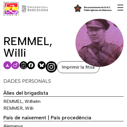
Vés al contingut
☰
REMMEL,
Willi
Imprimir la fitxa
Facebook
Bluesky
DADES PERSONALS
Àlies del brigadista
REMMEL, Wilhelm
REMMER, Willi
País de naixement | País procedència
Alemanya