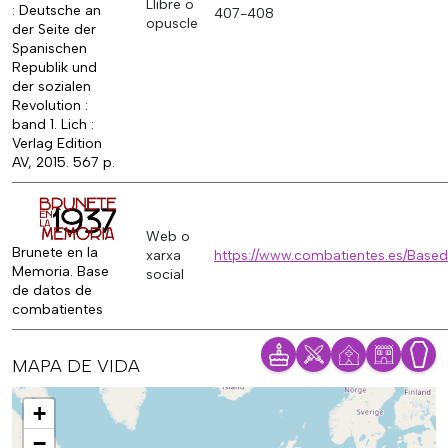
Llibre o
: Deutsche an
407-408
opuscle
der Seite der
Spanischen
Republik und
der sozialen
Revolution :
band 1. Lich :
Verlag Edition
AV, 2015. 567 p.
Web o
Brunete en la
xarxa
https://www.combatientes.es/Base
Memoria. Base
social
de datos de
combatientes
MAPA DE VIDA
Mapa
+
−