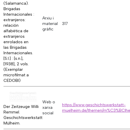
(Salamanca).
Brigadas
Internacionales :
Arxiu i
extranjeros:
material
317
relación
gràfic
alfabética de
extranjeros
enrolados en
las Brigadas
Internacionales.
[S.l.] : [s.n.],
[1938], 2 vols.
(Exemplar
microfilmat a
CEDOBI)
Web o
https://www.geschichtswerkstatt-
Der Zeitzeuge Willi
xarxa
muelheim.de/themen/m%C3%BClhe
Remmel.
social
Geschichtswerkstatt
Mülheim.