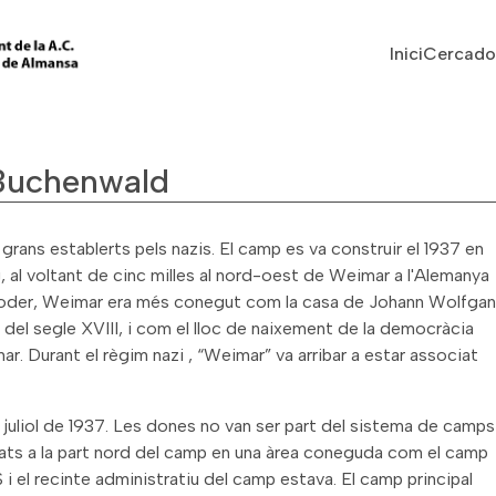
Vés al contingut
Navegaci
Inici
Cercado
Buchenwald
ans establerts pels nazis. El camp es va construir el 1937 en
, al voltant de cinc milles al nord-oest de Weimar a l'Alemanya
el poder, Weimar era més conegut com la casa de Johann Wolfga
 del segle XVIII, i com el lloc de naixement de la democràcia
ar. Durant el règim nazi , “Weimar” va arribar a estar associat
juliol de 1937. Les dones no van ser part del sistema de camps
nats a la part nord del camp en una àrea coneguda com el camp
 i el recinte administratiu del camp estava. El camp principal