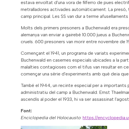
estava envoltat d'una vora de filferro de pues electri
metralladores activades automàticament. La presó, 
camp principal. Les SS van dur a terme afusellaments a
Molts dels primers presoners a Buchenwald era presoner
alemanya van enviar a gairebé 10.000 jueus a Buchen
cruels. 600 presoners van morir entre novembre de 19
Començant el 1941, un programa de variats experiment
Buchenwald en casernes especials ubicades a la part 
malalties contagioses com el tifus van resultar en ce
començar una sèrie d'experiments amb què deia que “
També el 1944, un recinte especial per a importants p
administratiu del camp a Buchenwald. Ernst Thaelman
ascendís al poder el 1933, hi va ser assassinat l'agos
Font:
Enciclopedia del Holocausto
:
https://encyclopedia.