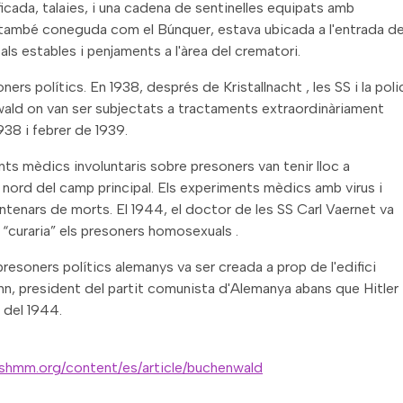
ficada, talaies, i una cadena de sentinelles equipats amb
també coneguda com el Búnquer, estava ubicada a l'entrada de
ls estables i penjaments a l'àrea del crematori.
s polítics. En 1938, després de Kristallnacht , les SS i la poli
wald on van ser subjectats a tractaments extraordinàriament
38 i febrer de 1939.
s mèdics involuntaris sobre presoners van tenir lloc a
nord del camp principal. Els experiments mèdics amb virus i
ntenars de morts. El 1944, el doctor de les SS Carl Vaernet va
curaria” els presoners homosexuals .
resoners polítics alemanys va ser creada a prop de l'edifici
n, president del partit comunista d'Alemanya abans que Hitler
t del 1944.
ushmm.org/content/es/article/buchenwald