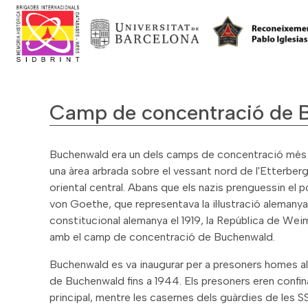
Camp de concentració de 
Buchenwald era un dels camps de concentració més gr
una àrea arbrada sobre el vessant nord de l'Etterberg
oriental central. Abans que els nazis prenguessin 
von Goethe, que representava la il·lustració alemanya
constitucional alemanya el 1919, la República de Weim
amb el camp de concentració de Buchenwald.
Buchenwald es va inaugurar per a presoners homes al 
de Buchenwald fins a 1944. Els presoners eren confi
principal, mentre les casernes dels guàrdies de les SS