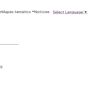
ó principal
r
Mapes temàtics
Notícies
Select Language
▼
ng