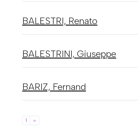
BALESTRI,
Renato
BALESTRINI,
Giuseppe
BARIZ,
Fernand
Paginació
Pàgina següent
1
››