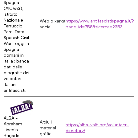
Spagna
(AICVAS);
Istituto
Nazionale
Web o xarxa
https://www.antifascistispagna.it/?
Ferruccio
social
page_id=758&ricerca=2353
Parri. Data
Spanish Civil
War : oggi in
Spagna
domani in
Italia : banca
dati delle
biografie dei
volontari
italiani
antifascisti.
ALBA -
Arxiu i
Abraham
https://alba-valb.org/volunteer-
material
Lincoln
directory/
gràfic
Brigade