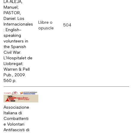
LA ALEJA,
Manuel;
PASTOR,
Daniel. Los
Llibre o
Internacionales
504
opuscle
: English-
speaking
volunteers in
the Spanish
Civil War.
L'Hospitalet de
Llobregat:
Warren & Pell
Pub., 2009.
560 p.
Associazione
Italiana di
Combattenti
e Volontari
Antifascisti di