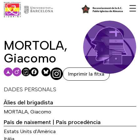
Vés al contingut
☰
MORTOLA,
Giacomo
Imprimir la fitxa
Facebook
Bluesky
DADES PERSONALS
Àlies del brigadista
MORTALA, Giacomo
País de naixement | País procedència
Estats Units d'Amèrica
Itàlia