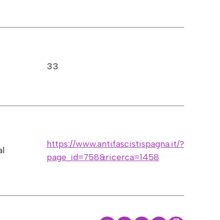
33
https://www.antifascistispagna.it/?
al
page_id=758&ricerca=1458