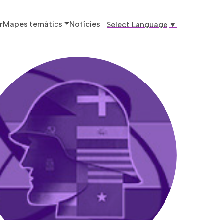
ó principal
r
Mapes temàtics
Notícies
Select Language
▼