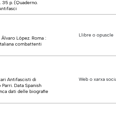
2. 35 p. (Quaderno.
ntifasci
Llibre o opuscle
di Álvaro López. Roma :
taliana combattenti
Web o xarxa soci
ri Antifascisti di
 Parri. Data Spanish
nca dati delle biografie