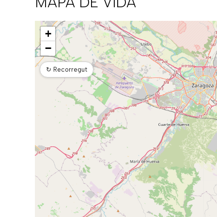
MAPA DE VIDA
Mapa
+
−
↻
Recorregut