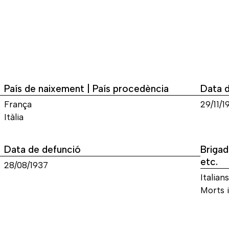
País de naixement | País procedència
Data 
França
29/11/1
Itàlia
Data de defunció
Brigad
etc.
28/08/1937
Italians
Morts i