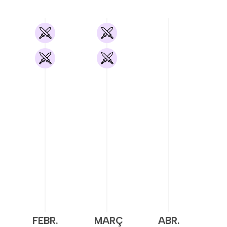
FEBR.
MARÇ
ABR.
M