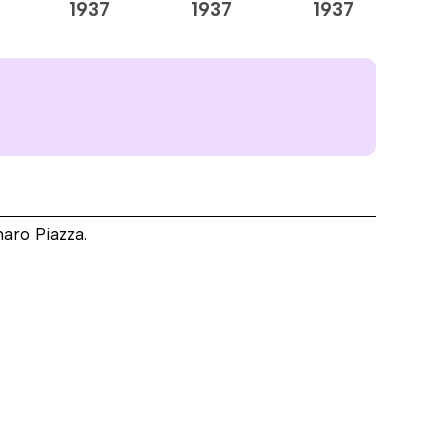
1937
1937
1937
1
naro Piazza.