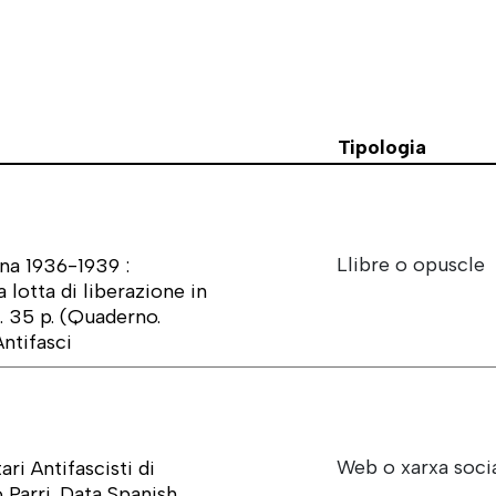
Tipologia
Llibre o opuscle
gna 1936-1939 :
 lotta di liberazione in
2. 35 p. (Quaderno.
ntifasci
Web o xarxa soci
ri Antifascisti di
 Parri. Data Spanish