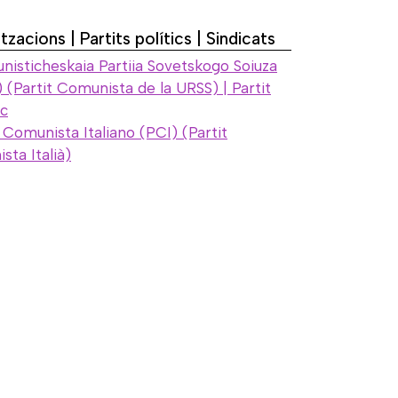
tzacions | Partits polítics | Sindicats
isticheskaia Partiia Sovetskogo Soiuza
 (Partit Comunista de la URSS) | Partit
ic
 Comunista Italiano (PCI) (Partit
ta Italià)