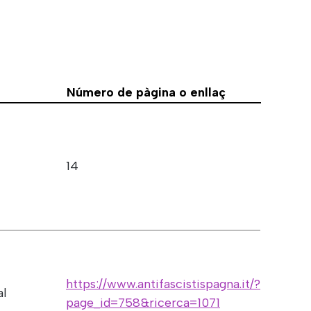
Número de pàgina o enllaç
14
https://www.antifascistispagna.it/?
al
page_id=758&ricerca=1071