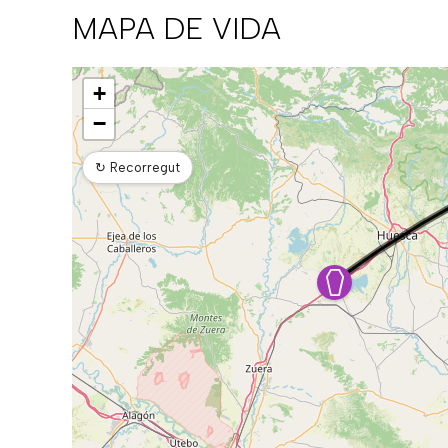
MAPA DE VIDA
Mapa
+
−
↻
Recorregut