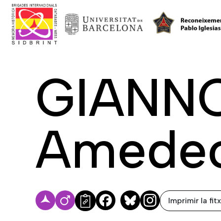
GIANNO
Amede
Imprimir la fit
Facebook
Bluesky