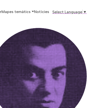
ó principal
r
Mapes temàtics
Notícies
Select Language
▼