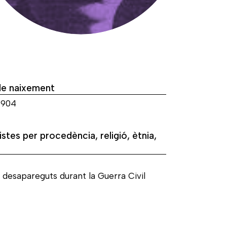
de naixement
1904
istes per procedència, religió, ètnia,
 desapareguts durant la Guerra Civil