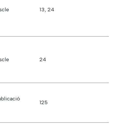
scle
13, 24
scle
24
ublicació
125