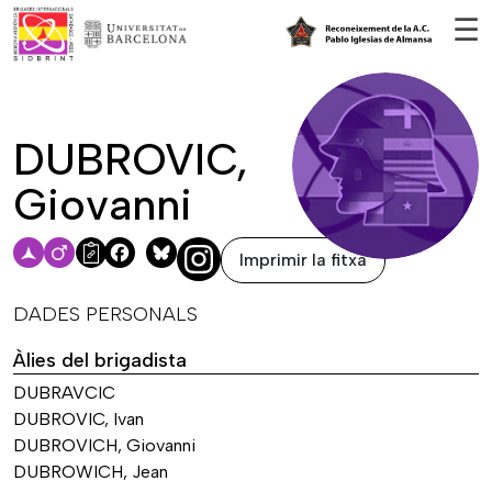
Vés al contingut
☰
DUBROVIC,
Giovanni
Imprimir la fitxa
Facebook
Bluesky
DADES PERSONALS
Àlies del brigadista
DUBRAVCIC
DUBROVIC, Ivan
DUBROVICH, Giovanni
DUBROWICH, Jean