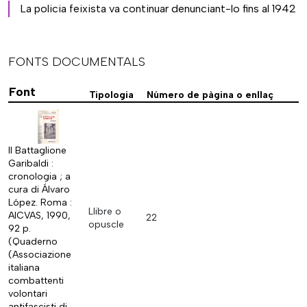
La policia feixista va continuar denunciant-lo fins al 1942
FONTS DOCUMENTALS
Font
Tipologia
Número de pàgina o enllaç
Il Battaglione
Garibaldi :
cronologia ; a
cura di Álvaro
López. Roma :
Llibre o
AICVAS, 1990,
22
opuscle
92 p.
(Quaderno
(Associazione
italiana
combattenti
volontari
antifascisti di