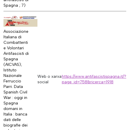
Spagna ; 7)
Associazione
Italiana di
Combattenti
e Volontari
Antifascisti di
Spagna
(AICVAS);
Istituto
Nazionale
Web o xarxa
https://www.antifascistispagna.it/?
Ferruccio
social
page_id=758&ricerca=1918
Parri. Data
Spanish Civil
War : oggi in
Spagna
domani in
Italia : banca
dati delle
biografie dei