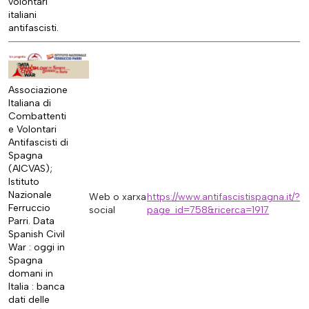
volontari
italiani
antifascisti.
Associazione
Italiana di
Combattenti
e Volontari
Antifascisti di
Spagna
(AICVAS);
Istituto
Nazionale
Web o xarxa
https://www.antifascistispagna.it/?
Ferruccio
social
page_id=758&ricerca=1917
Parri. Data
Spanish Civil
War : oggi in
Spagna
domani in
Italia : banca
dati delle