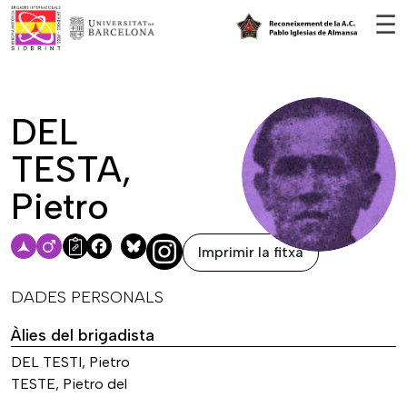
Vés al contingut
☰
DEL
TESTA,
Pietro
Imprimir la fitxa
Facebook
Bluesky
DADES PERSONALS
Àlies del brigadista
DEL TESTI, Pietro
TESTE, Pietro del