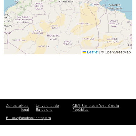
Leaflet
|
© OpenStreetMap
Contacte
Nota
Universitat de
CRAI Biblioteca Pavelló de la
legal
Barcelona
República
Bluesky
Facebook
Instagram