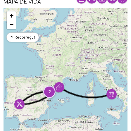
MAPA DE VIDA
Mapa
+
−
↻
Recorregut
2