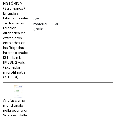
HISTÓRICA
(Salamanca).
Brigadas
Internacionales
Arxiu i
: extranjeros:
material
381
relación
gràfic
alfabética de
extranjeros
enrolados en
las Brigadas
Internacionales.
[S.l.] : [s.n.],
[1938], 2 vols.
(Exemplar
microfilmat a
CEDOBI)
Antifascismo
meridionale
nella guerra di
Spagna : dalla