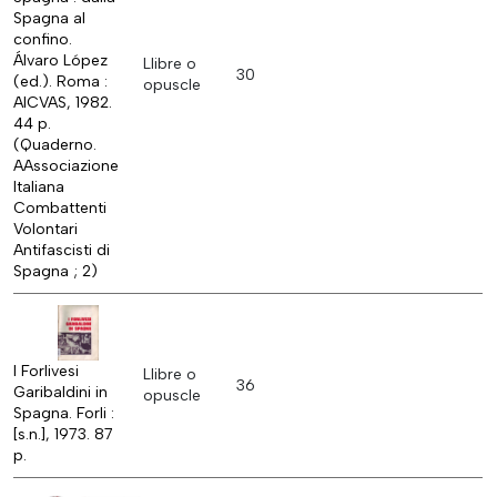
Spagna al
confino.
Álvaro López
Llibre o
30
(ed.). Roma :
opuscle
AICVAS, 1982.
44 p.
(Quaderno.
AAssociazione
Italiana
Combattenti
Volontari
Antifascisti di
Spagna ; 2)
I Forlivesi
Llibre o
36
Garibaldini in
opuscle
Spagna. Forli :
[s.n.], 1973. 87
p.