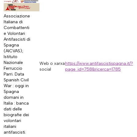
Associazione
Italiana di
Combattenti
e Volontari
Antifascisti di
Spagna
(AICVAS);
Istituto
Nazionale
Web o xarxa
https://www.antifascistispagna.it/?
Ferruccio
social
page_id=758&ricerca=1785
Parri. Data
Spanish Civil
War : oggi in
Spagna
domani in
Italia : banca
dati delle
biografie dei
volontari
italiani
antifascisti.