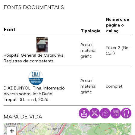
FONTS DOCUMENTALS
Número de
pàgina o
Font
Tipologia
enllaç
Arxiu i
Fitxer 2 (Be-
material
Car)
Hospital General de Catalunya.
gràfic
Registres de combatents
Arxiu i
material
complet
DIAZ BUNYOL, Tina. Informació
gràfic
diversa sobre José Buñol
Trepat. [S.l. : s.n.], 2026.
MAPA DE VIDA
Mapa
+