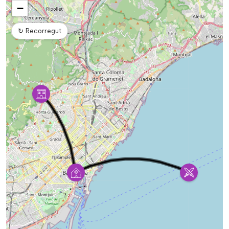
−
↻
Recorregut