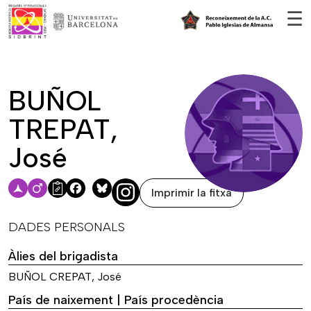
Vés al contingut
☰
BUÑOL
TREPAT,
José
Imprimir la fitxa
Facebook
Bluesky
DADES PERSONALS
Àlies del brigadista
BUÑOL CREPAT, José
País de naixement | País procedència