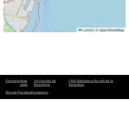
Leaflet
|
© OpenStreetMap
Contacte
Nota
Universitat de
CRAI Biblioteca Pavelló de la
legal
Barcelona
República
Bluesky
Facebook
Instagram