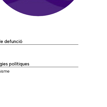
de defunció
gies polítiques
isme