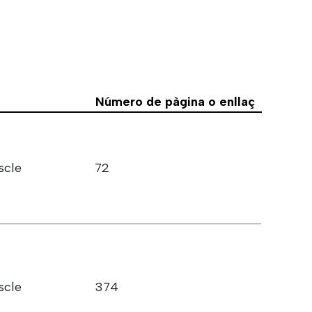
Número de pàgina o enllaç
scle
72
scle
374