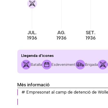
JUL.
AG.
SET.
1936
1936
1936
Llegenda d'icones
Batalla
Esdeveniment
Brigada
Més informació
# Empresonat al camp de detenció de Wöller