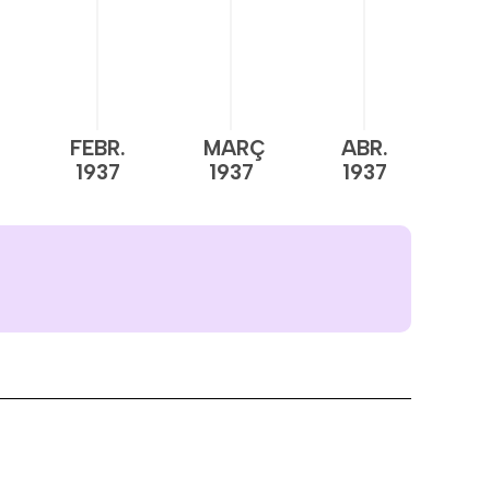
FEBR.
MARÇ
ABR.
M
1937
1937
1937
1