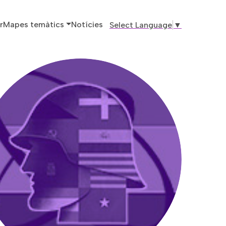
ó principal
r
Mapes temàtics
Notícies
Select Language
▼