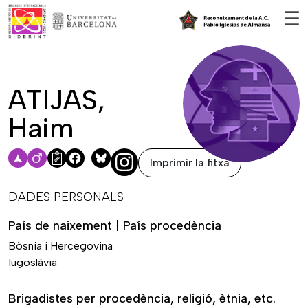
Vés al contingut
☰
ATIJAS,
Haim
Imprimir la fitxa
Facebook
Bluesky
DADES PERSONALS
País de naixement | País procedència
Bòsnia i Hercegovina
Iugoslàvia
Brigadistes per procedència, religió, ètnia, etc.