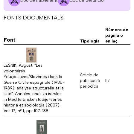
Lloc de naixement
Lloc de defunció
FONTS DOCUMENTALS
Número de
pàgina o
Font
Tipologia
enllaç
LEŠNIK, Avgust. "Les
volontaires
Article de
Yougoslaves/Slovènes dans la
publicació
117
Guerre Civile espagnole (1936-
periòdica
1939): analyse structurelle et la
liste". Annales-anali za istrske
in Mediteranske studije-series
historia et sociologia (2007).
Vol. 17, nº 1, pp. 107-138