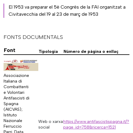
El 1953 va preparar el 5è Congrés de la FAI organitzat a
Civitavecchia del 19 al 23 de març de 1953
FONTS DOCUMENTALS
Font
Tipologia
Número de pàgina o enllaç
Associazione
Italiana di
Combattenti
e Volontari
Antifascisti di
Spagna
(AICVAS);
Istituto
Nazionale
Web o xarxa
https://www.antifascistispagna.it/?
Ferruccio
social
page_id=758&ricerca=1521
Parri. Data