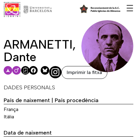
Vés al contingut
☰
ARMANETTI,
Dante
Imprimir la fitxa
Facebook
Bluesky
DADES PERSONALS
País de naixement | País procedència
França
Itàlia
Data de naixement