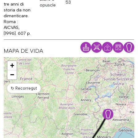
53
tre anni di
opuscle
storia da non
dimenticare.
Roma :
AICVAS,
[1996]. 607 p.
MAPA DE VIDA
Mapa
+
−
↻
Recorregut