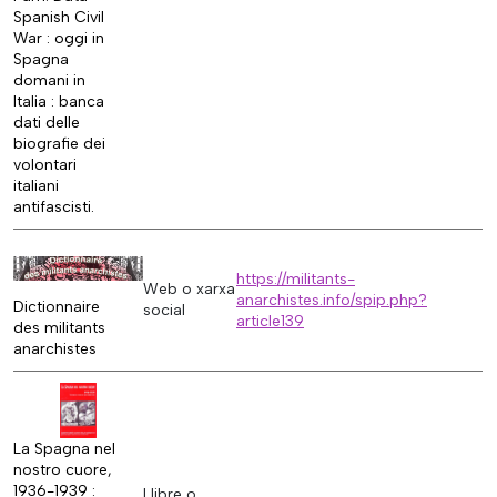
Spanish Civil
War : oggi in
Spagna
domani in
Italia : banca
dati delle
biografie dei
volontari
italiani
antifascisti.
https://militants-
Web o xarxa
anarchistes.info/spip.php?
Dictionnaire
social
article139
des militants
anarchistes
La Spagna nel
nostro cuore,
1936-1939 :
Llibre o