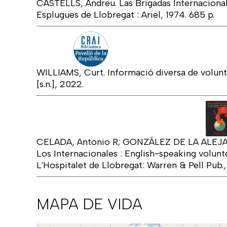
CASTELLS, Andreu. Las Brigadas Internacional
Esplugues de Llobregat : Ariel, 1974. 685 p.
WILLIAMS, Curt. Informació diversa de voluntar
[s.n.], 2022.
CELADA, Antonio R; GONZÁLEZ DE LA ALEJA,
Los Internacionales : English-speaking volunte
L'Hospitalet de Llobregat: Warren & Pell Pub.,
MAPA DE VIDA