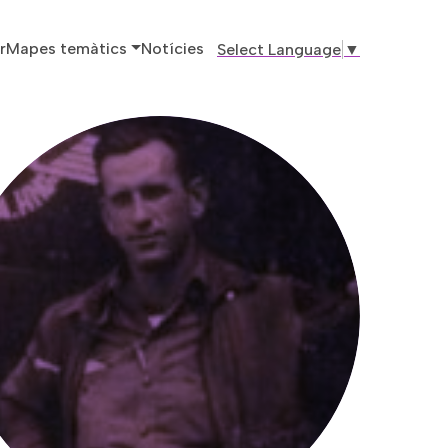
ó principal
r
Mapes temàtics
Notícies
Select Language
▼