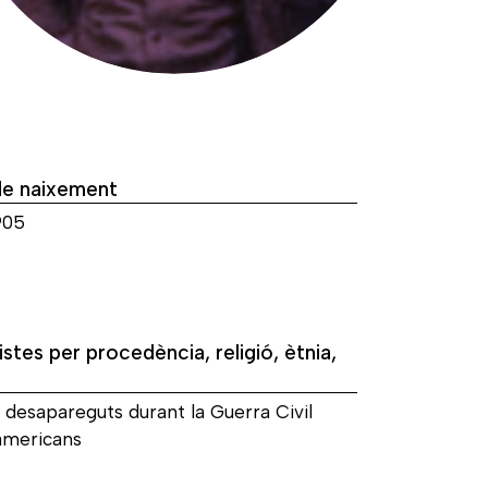
de naixement
905
istes per procedència, religió, ètnia,
 desapareguts durant la Guerra Civil
americans