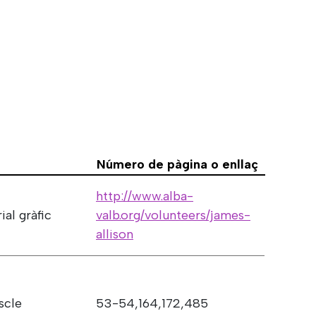
Número de pàgina o enllaç
http://www.alba-
ial gràfic
valb.org/volunteers/james-
allison
scle
53-54,164,172,485