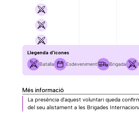
Llegenda d'icones
Batalla
Esdeveniment
Brigada
JUL.
AG.
SET.
1936
1936
1936
Més informació
La presència d'aquest voluntari queda confi
del seu alistament a les Brigades Internacion