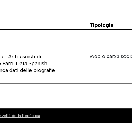
Tipologia
Web o xarxa soci
ri Antifascisti di
 Parri. Data Spanish
nca dati delle biografie
avelló de la República