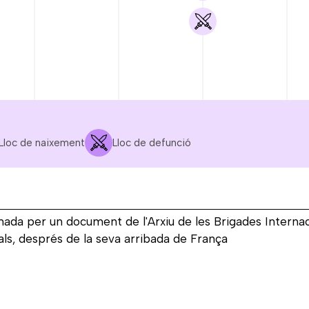
Lloc de naixement
Lloc de defunció
OCT.
NOV.
DES.
GEN.
1936
1936
1936
1937
rmada per un document de l'Arxiu de les Brigades Intern
als, després de la seva arribada de França