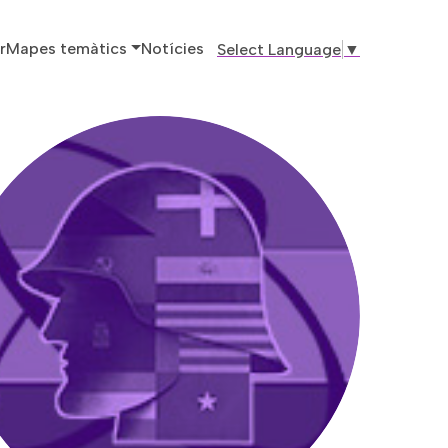
ó principal
r
Mapes temàtics
Notícies
Select Language
▼