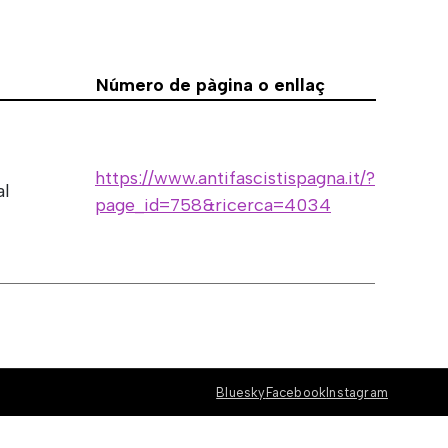
Número de pàgina o enllaç
https://www.antifascistispagna.it/?
al
page_id=758&ricerca=4034
Bluesky
Facebook
Instagram