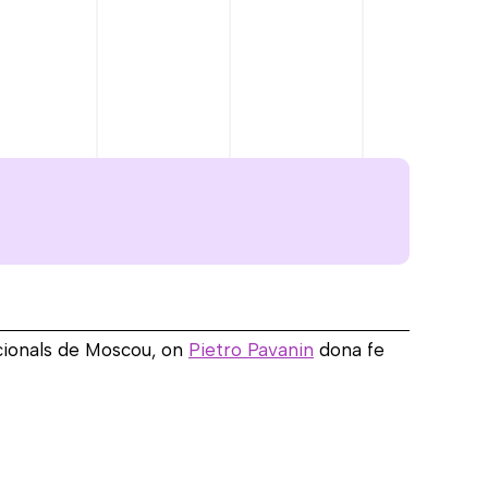
FEBR.
MARÇ
ABR.
M
1937
1937
1937
1
acionals de Moscou, on
Pietro Pavanin
dona fe