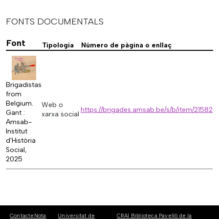
FONTS DOCUMENTALS
Font
Tipologia
Número de pàgina o enllaç
Brigadistas
from
Belgium.
Web o
https://brigades.amsab.be/s/b/item/21582
Gant :
xarxa social
Amsab-
Institut
d'Història
Social,
2025
Contacte
Nota
Universitat de
CRAI Biblioteca Pavelló de la