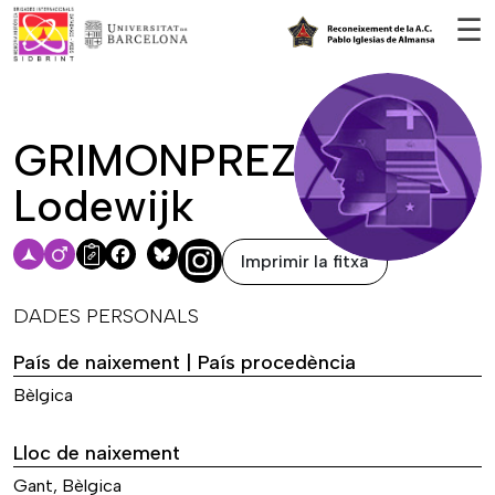
Vés al contingut
☰
GRIMONPREZ,
Lodewijk
Imprimir la fitxa
Facebook
Bluesky
DADES PERSONALS
País de naixement | País procedència
Bèlgica
Lloc de naixement
Gant, Bèlgica